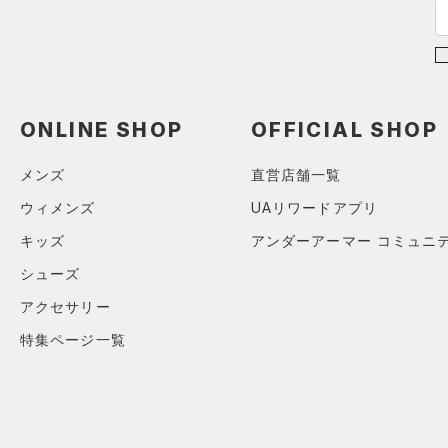
（0）
ポロシャツ
（6）
ロングTシャツ
（4）
パーカー&トレーナー
（14）
ジャケット
ONLINE SHOP
OFFICIAL SHOP
（0）
ジャージ
メンズ
直営店舗一覧
（0）
ベスト
ウィメンズ
UAリワードアプリ
（1）
ダウン・コート
キッズ
アンダーアーマー コミュニ
（0）
スポーツブラ
シューズ
（0）
セットアップ
アクセサリー
（1）
スイムウェア
特集ページ一覧
ボトムス
アクセサリー
すべてのボトムス
シューズ
すべてのアクセサリー
（6）
レギンス&タイツ