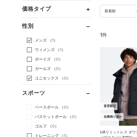
価格タイプ
新着順
通常価格
（1）
性別
セール
（0）
1件
メンズ
（1）
ウィメンズ
（1）
ボーイズ
（0）
ガールズ
（0）
ユニセックス
（0）
スポーツ
直営限定
ベースボール
（0）
バスケットボール
（0）
在庫残り僅か
ゴルフ
（0）
UAリミットレス ダ
トレーニング
（1）