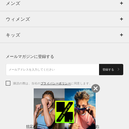
メンズ
メンズ
ウィメンズ
トップス
ウィメンズ
キッズ
トップス
ボトムス
キッズ
トップス
ボトムス
シューズ
シューズ
メールマガジンに登録する
ボトムス
シューズ
アクセサリー
アクセサリー
登録する
シューズ
アクセサリー
購読の際は、当社の
プライバシーポリシー
に同意します。
アクセサリー
スポーツブラ
レギンス＆タイツ
特定商取引法に基づく通販の表記
会員規約