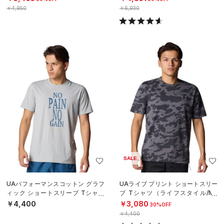
￥4,950
￥6,930
SALE
UAパフォーマンスコットン グラフ
UAライブ プリント ショートスリー
ィック ショートスリーブ Tシャツ
ブ Tシャツ（ライフスタイル/ME
（ライフスタイル/MEN）
N）
￥4,400
￥3,080
30%OFF
￥4,400