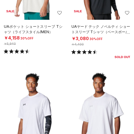
SALE
SALE
UAポケット ショートスリーブ Tシ
UAヤード テック ノベルティ ショー
ャツ（ライフスタイル/MEN）
トスリーブ Tシャツ（ベースボール/
MEN）
￥4,158
￥3,080
30%OFF
30%OFF
￥5,940
￥4,400
SOLD OUT