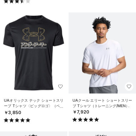
UAオリックス テック ショートスリ
UAクール エリート ショートスリー
ーブ Tシャツ〈ビッグロゴ〉（ベー
ブ Tシャツ（トレーニング/MEN）
スボール/UNISEX）
￥7,920
￥3,850