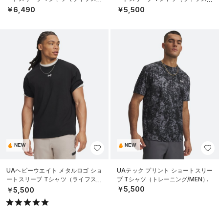
イル/MEN）
イル/MEN）
￥6,490
￥5,500
NEW
NEW
UAヘビーウエイト メタルロゴ ショ
UAテック プリント ショートスリー
ートスリーブ Tシャツ（ライフスタ
ブ Tシャツ（トレーニング/MEN）
イル/MEN）
￥5,500
￥5,500