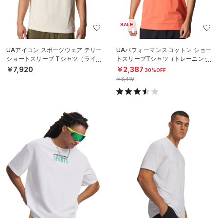
SALE
UAアイコン スポーツウェア テリー
UAパフォーマンスコットン ショー
ショートスリーブ Tシャツ（ライフ
トスリーブTシャツ（トレーニング/
スタイル/MEN）
MEN）
￥7,920
￥2,387
30%OFF
￥3,410