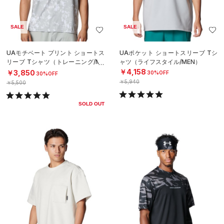
SALE
SALE
UAモチベート プリント ショートス
UAポケット ショートスリーブ Tシ
リーブ Tシャツ（トレーニング/ME
ャツ（ライフスタイル/MEN）
N）
￥4,158
￥3,850
30%OFF
30%OFF
￥5,940
￥5,500
SOLD OUT