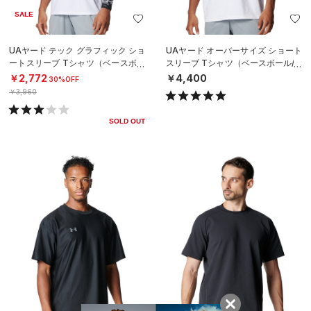
SALE
UAヤード テック グラフィック ショ
UAヤード オーバーサイズ ショート
ートスリーブ Tシャツ（ベースボー
スリーブ Tシャツ（ベースボール/M
ル/MEN）
EN）
￥2,772
￥4,400
30%OFF
￥3,960
SOLD OUT