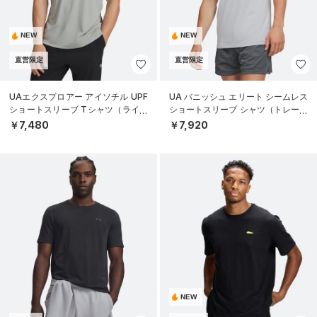
NEW
NEW
直営限定
直営限定
UAエクスプロアー アイソチル UPF
UA バニッシュ エリート シームレス
ショートスリーブ Tシャツ（ライフ
ショートスリーブ シャツ（トレーニ
スタイル/MEN）
ング/MEN）
￥7,480
￥7,920
NEW