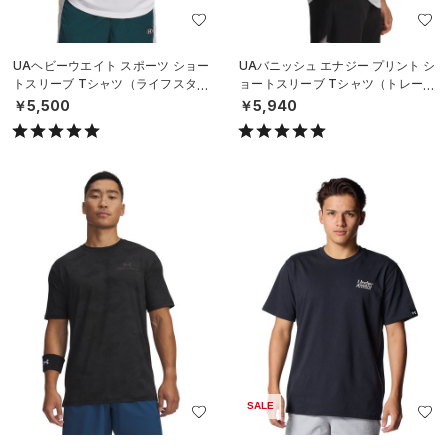
UAヘビーウエイト スポーツ ショー
UAバニッシュ エナジー プリント シ
トスリーブ Tシャツ（ライフスタイ
ョートスリーブ Tシャツ（トレーニ
ル/MEN）
ング/MEN）
￥5,500
￥5,940
SALE