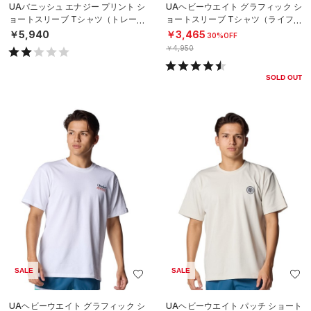
UAバニッシュ エナジー プリント シ
UAヘビーウエイト グラフィック シ
ョートスリーブ Tシャツ（トレーニ
ョートスリーブ Tシャツ（ライフス
ング/MEN）
タイル/MEN）
￥5,940
￥3,465
30%OFF
￥4,950
SOLD OUT
SALE
SALE
UAヘビーウエイト グラフィック シ
UAヘビーウエイト パッチ ショート