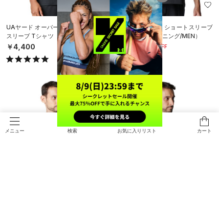
SALE
UAヤード オーバーサイズ ショート
UAプレステージ ショートスリーブ
スリーブ Tシャツ（ベースボール/M
Tシャツ（トレーニング/MEN）
EN）
￥5,544
￥4,400
30%OFF
￥7,920
検索
お気に入りリスト
カート
メニュー
SALE
SALE
UAショートスリーブ Tシャツ（ト
UAショートスリーブ Tシャツ（ト