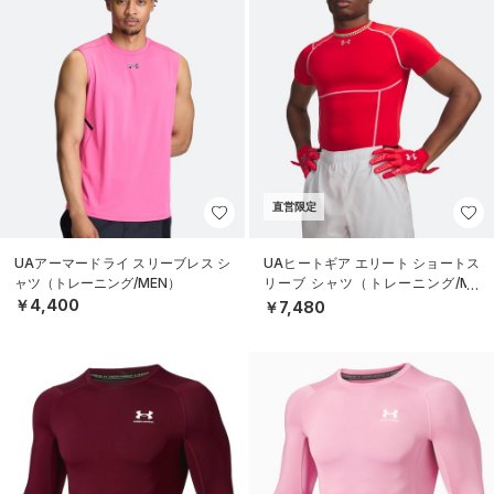
直営限定
UAアーマードライ スリーブレス シ
UAヒートギア エリート ショートス
ャツ（トレーニング/MEN）
リーブ シャツ（トレーニング/ME
N）
￥4,400
￥7,480