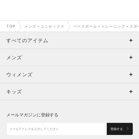
TOP
メンズ＋ユニセックス
ベースボール＋トレーニング＋スポ
すべてのアイテム
メンズ
メンズ
ウィメンズ
トップス
ウィメンズ
キッズ
トップス
ボトムス
キッズ
トップス
ボトムス
シューズ
シューズ
メールマガジンに登録する
ボトムス
シューズ
アクセサリー
アクセサリー
登録する