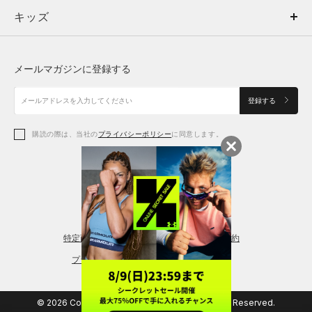
キッズ
トップス
ボトムス
キッズ
トップス
ボトムス
シューズ
シューズ
メールマガジンに登録する
ボトムス
シューズ
アクセサリー
アクセサリー
登録する
シューズ
アクセサリー
購読の際は、当社の
プライバシーポリシー
に同意します。
アクセサリー
スポーツブラ
レギンス＆タイツ
特定商取引法に基づく通販の表記
会員規約
プライバシーポリシー
© 2026 Copyright DOME Corporation. All Rights Reserved.