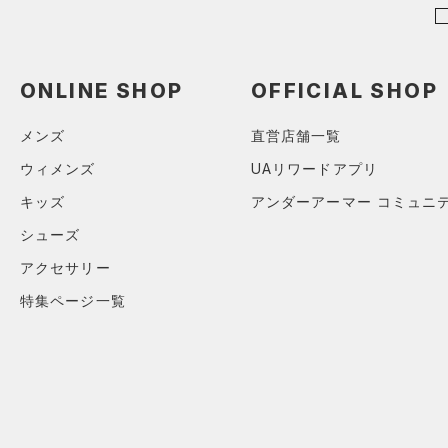
（11）
パンツ(ロングパンツ)
（0）
ポロシャツ
（4）
スウェット＆フリース
（2）
ロングTシャツ
（2）
アンダーウェア
ONLINE SHOP
OFFICIAL SHOP
（3）
パーカー&トレーナー
（0）
スカート
（9）
ジャケット
メンズ
直営店舗一覧
（0）
スイムウェア
（1）
ジャージ
ウィメンズ
UAリワードアプリ
（0）
ベスト
アクセサリー
キッズ
アンダーアーマー コミュニ
シューズ
（1）
ダウン・コート
すべてのアクセサリー
シューズ
（0）
スポーツブラ
すべてのシューズ
（6）
バックパック
アクセサリー
サイズ
（0）
（3）
セットアップ
スポーツシューズ
（1）
ショルダー＆トートバッグ
特集ページ一覧
S
カラー
（1）
（1）
スイムウェア
スパイク
（2）
サックパック
M
スポーツスタイルシューズ
（2）
ウェストバッグ
L
（12）
（0）
ダッフルバッグ
ブラック
ホワイト
ブラウン
グリーン
XL
（7）
サンダル
（8）
キャップ＆ビーニー
2XL