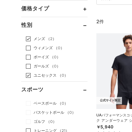
価格タイプ
2件
通常価格
（2）
性別
セール
（0）
メンズ
（2）
ウィメンズ
（0）
ボーイズ
（0）
ガールズ
（0）
ユニセックス
（0）
スポーツ
公式サイト限定
ベースボール
（0）
バスケットボール
（0）
UAパフォーマンスコ
ク アンダーウェア 
ゴルフ
（0）
ト）（ライフスタイル/
￥5,940
トレーニング
（21）