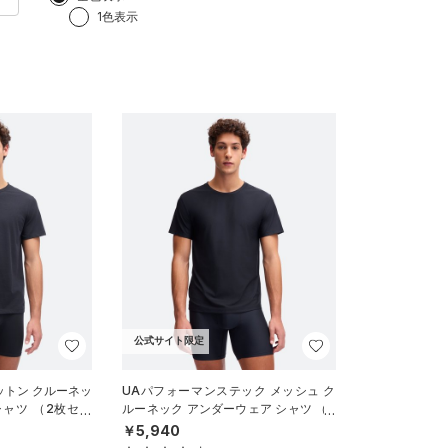
1色表示
公式サイト限定
ットン クルーネッ
UAパフォーマンステック メッシュ ク
シャツ （2枚セッ
ルーネック アンダーウェア シャツ （2
MEN）
枚セット）（ライフスタイル/MEN
￥5,940