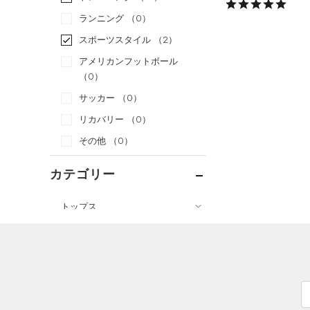
ランニング
（0）
スポーツスタイル
（2）
アメリカンフットボール
（0）
サッカー
（0）
リカバリー
（0）
その他
（0）
カテゴリー
トップス
ボトムス
すべてのトップス
すべてのボトムス
（16）
ベースレイヤー
（5）
レギンス&タイツ
（26）
Tシャツ
（18）
ショートパンツ
（3）
タンクトップ