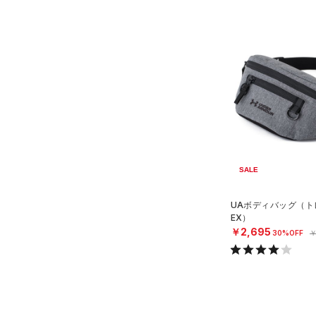
ショルダー＆トートバッグ
（28）
パンツ(ロングパンツ)
（4）
ポロシャツ
（3）
（8）
スウェット＆フリース
（9）
ロングTシャツ
（7）
サックパック
（24）
アンダーウェア
（9）
パーカー&トレーナー
（8）
ウェストバッグ
（0）
スカート
（22）
ジャケット
（12）
ダッフルバッグ
（4）
スイムウェア
（7）
ジャージ
（15）
キャップ＆ビーニー
（1）
ベスト
（0）
ベルト
（2）
ダウン・コート
（11）
グローブ・手袋
SALE
（0）
スポーツブラ
（4）
アイウェア
UAボディバッグ（トレ
（0）
セットアップ
リストバンド＆ヘッドバンド
EX）
（4）
（1）
￥2,695
スイムウェア
30%OFF
￥
（0）
スポーツマスク
（25）
ソックス
（0）
ネックウォーマー