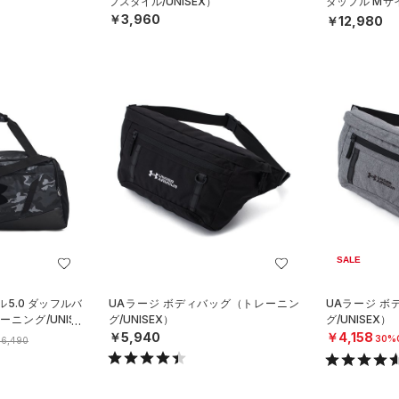
フスタイル/UNISEX）
ダッフル Mサ
SEX）
￥3,960
￥12,980
SALE
5.0 ダッフルバ
UAラージ ボディバッグ（トレーニン
UAラージ 
ニング/UNISE
グ/UNISEX）
グ/UNISEX）
￥5,940
￥4,158
30%
6,490