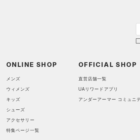
ステフィン・カリー
（0）
ISO-CHILL(アイソチル)
（0）
アジア限定
（0）
Tech(テック)
（0）
COLDGEAR ARMOUR(コール
ドギアアーマー)
（0）
HEATGEAR ARMOUR(ヒート
ギアアーマー)
（0）
STORM(ストーム)
（8）
ONLINE SHOP
OFFICIAL SHOP
COLDGEAR INFRARED(コー
ルドギアインフラレッド)
メンズ
直営店舗一覧
（0）
ウィメンズ
UAリワードアプリ
AUXETIC(オーゼティック)
（0）
キッズ
アンダーアーマー コミュニ
Charged Cotton(チャージド
シューズ
コットン)
（0）
アクセサリー
Rival Fleece(ライバルフリー
ス)
（0）
特集ページ一覧
Armour Fleece(アーマーフリ