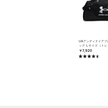
ブルー
パープル
レッド
イエロー
オレンジ
その他
価格
UAアンディナイアブル
ッグ Lサイズ（トレー
テクノロジー
X）
￥7,920
～
円
円
FLOW(フロー)
（0）
在庫
HOVR(ホバー)
（0）
在庫あり
CHARGED(チャージド)
（0）
限定
MICRO G(マイクロＧ)
（0）
直営限定
（1）
コレクション
TRIBASE(トライベース)
公式サイト限定
（0）
（0）
プロジェクトロック
（0）
在庫残りわずか
（0）
RUSH(ラッシュ)
（0）