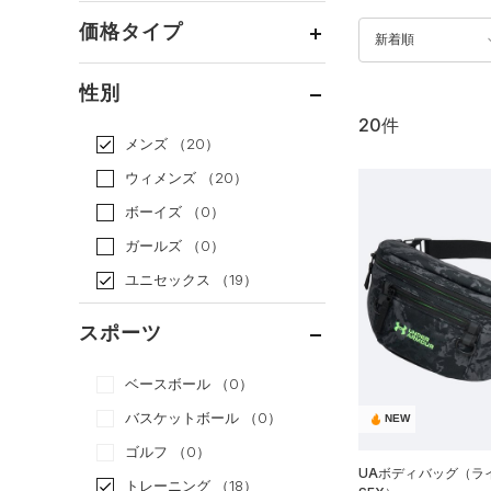
価格タイプ
新着順
通常価格
（15）
性別
セール
（5）
20件
メンズ
（20）
ウィメンズ
（20）
ボーイズ
（0）
ガールズ
（0）
ユニセックス
（19）
スポーツ
ベースボール
（0）
バスケットボール
（0）
NEW
ゴルフ
（0）
UAボディバッグ（ライ
トレーニング
（18）