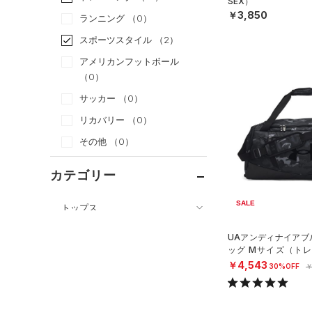
SEX）
￥3,850
ランニング
（0）
スポーツスタイル
（2）
アメリカンフットボール
（0）
サッカー
（0）
リカバリー
（0）
その他
（0）
カテゴリー
SALE
トップス
ボトムス
すべてのトップス
UAアンディナイアブル
アクセサリー
ッグ Mサイズ（トレー
すべてのボトムス
（50）
ベースレイヤー
X）
￥4,543
30%OFF
￥
すべてのアクセサリー
（17）
レギンス&タイツ
（70）
Tシャツ
（29）
バックパック
（54）
ショートパンツ
（17）
タンクトップ