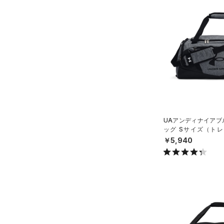
（3）
スリーブ
（5）
タオル
（0）
ボール
（0）
イヤホン＆ヘッドホン
（3）
ウォーターボトル
（0）
その他
シューズ
UAアンディナイアブル
ッグ Sサイズ（トレー
すべてのシューズ
サイズ
X）
￥5,940
（6）
スポーツシューズ
ONESIZE
カラー
（1）
スパイク
スポーツスタイルシューズ
（12）
ブラック
ホワイト
ブラウン
グリーン
（10）
サンダル