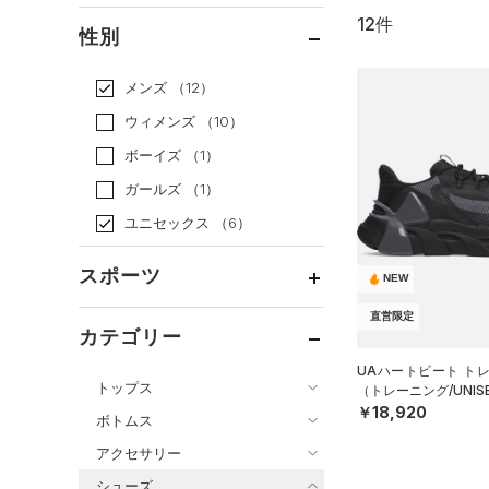
12件
通常価格
（11）
性別
セール
（1）
メンズ
（12）
ウィメンズ
（10）
ボーイズ
（1）
ガールズ
（1）
ユニセックス
（6）
スポーツ
NEW
直営限定
ベースボール
（0）
カテゴリー
バスケットボール
（0）
UAハートビート ト
トップス
（トレーニング/UNIS
ゴルフ
（0）
￥18,920
ボトムス
トレーニング
すべてのトップス
（4）
アクセサリー
すべてのボトムス
ランニング
（6）
（21）
ベースレイヤー
シューズ