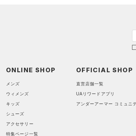
（0）
27.0
AUXETIC(オーゼティック)
27.5
（0）
28.0
Charged Cotton(チャージド
28.5
コットン)
（0）
29.0
Rival Fleece(ライバルフリー
ス)
（0）
29.5
Armour Fleece(アーマーフリ
30.0
ース)
（0）
ONLINE SHOP
OFFICIAL SHOP
30.5
31.0
メンズ
直営店舗一覧
31.5
ウィメンズ
UAリワードアプリ
32.0
キッズ
アンダーアーマー コミュニ
33.0
シューズ
34.0
アクセサリー
35.0
特集ページ一覧