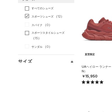
すべてのアクセサリー
（5）
スポーツスタイル
（2）
レギンス&タイツ
（16）
Tシャツ
すべてのシューズ
（2）
アメリカンフットボール
バックパック
（20）
ショートパンツ
（1）
タンクトップ
（0）
（12）
スポーツシューズ
（1）
ショルダー＆トートバッグ
（7）
パンツ(ロングパンツ)
（0）
ポロシャツ
サッカー
（0）
（0）
スパイク
（0）
サックパック
（2）
スウェット＆フリース
（3）
ロングTシャツ
リカバリー
（0）
スポーツスタイルシューズ
（0）
ウェストバッグ
（5）
アンダーウェア
（4）
パーカー&トレーナー
その他
（15）
（0）
（1）
ダッフルバッグ
（0）
スカート
（2）
ジャケット
（0）
サンダル
（3）
キャップ＆ビーニー
（0）
スイムウェア
（2）
ジャージ
直営限定
（0）
ベルト
サイズ
（3）
ベスト
UAヘイロー ランナー
（3）
グローブ・手袋
（1）
ダウン・コート
N）
16.5
カラー
￥15,950
（7）
アイウェア
（0）
スポーツブラ
17.0
リストバンド＆ヘッドバンド
（0）
セットアップ
17.5
価格
（0）
ブラック
ホワイト
ブラウン
グリーン
18.0
（0）
スイムウェア
（0）
スポーツマスク
テクノロジー
18.5
（3）
ソックス
～
円
円
19.0
ブルー
パープル
レッド
イエロー