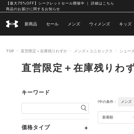
【最大75%OFF】シークレットセール開催中 ｜ 詳細はこちら
商品のお届けに関するお知らせ
新商品
セール
メンズ
ウィメンズ
キッズ
TOP
直営限定＋在庫残りわずか
メンズ＋ユニセックス
シュー
直営限定＋在庫残りわず
キーワード
選択中の条件：
メンズ
新着順
価格タイプ