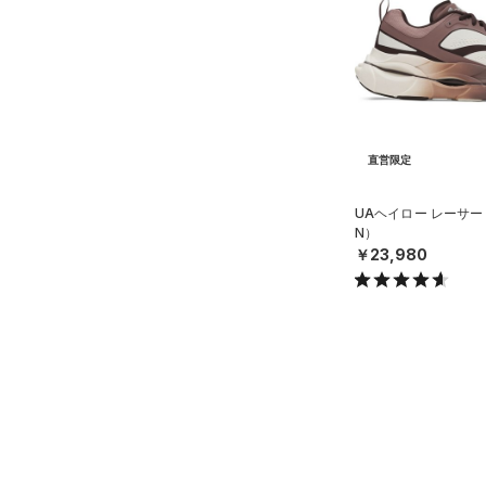
FLOW(フロー)
（0）
（0）
ネックウォーマー
在庫
19.5
HOVR(ホバー)
（8）
（0）
スリーブ
20.0
オレンジ
その他
在庫あり
CHARGED(チャージド)
（0）
限定
（0）
20.5
タオル
MICRO G(マイクロＧ)
（0）
21.0
（0）
ボール
直営限定
（12）
TRIBASE(トライベース)
21.5
直営限定
（0）
イヤホン＆ヘッドホン
公式サイト限定
（0）
（0）
22.0
（2）
在庫残りわずか
ウォーターボトル
（0）
RUSH(ラッシュ)
（0）
UAヘイロー レーサー
22.5
N）
（9）
ISO-CHILL(アイソチル)
その他
（0）
コレクション
23.0
￥23,980
Tech(テック)
（0）
23.5
プロジェクトロック
（0）
COLDGEAR ARMOUR(コール
24.0
ドギアアーマー)
（0）
ステフィン・カリー
（0）
24.5
HEATGEAR ARMOUR(ヒート
アジア限定
（0）
25.0
ギアアーマー)
（0）
25.5
STORM(ストーム)
（0）
26.0
COLDGEAR INFRARED(コー
ルドギアインフラレッド)
26.5