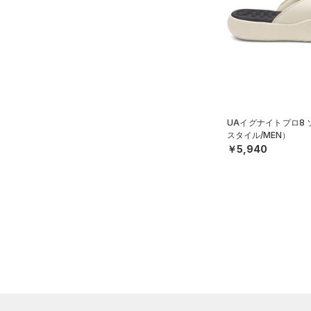
（0）
ネックウォーマー
19.5
（0）
スリーブ
20.0
オレンジ
その他
（3）
20.5
タオル
21.0
（0）
ボール
価格
21.5
（0）
イヤホン＆ヘッドホン
22.0
UAイグナイトプロ8
テクノロジー
（2）
ウォーターボトル
スタイル/MEN）
～
円
円
22.5
￥5,940
（0）
その他
FLOW(フロー)
（0）
在庫
23.0
HOVR(ホバー)
（5）
23.5
在庫あり
CHARGED(チャージド)
（2）
限定
24.0
MICRO G(マイクロＧ)
（0）
24.5
直営限定
（3）
コレクション
TRIBASE(トライベース)
25.0
公式サイト限定
（0）
（0）
25.5
プロジェクトロック
（0）
在庫残りわずか
（0）
RUSH(ラッシュ)
（0）
26.0
ステフィン・カリー
（0）
ISO-CHILL(アイソチル)
（0）
26.5