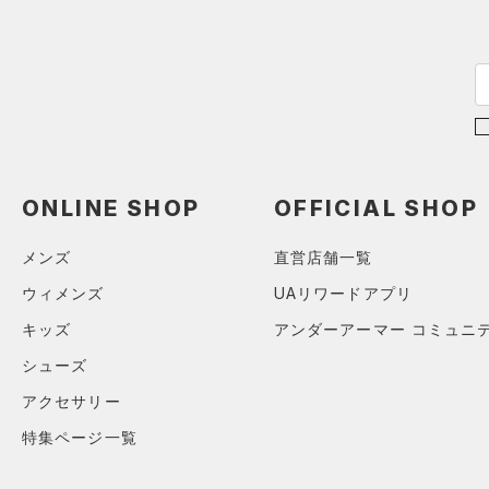
アジア限定
（0）
Tech(テック)
（0）
27.0
COLDGEAR ARMOUR(コール
27.5
ドギアアーマー)
（0）
28.0
HEATGEAR ARMOUR(ヒート
28.5
ギアアーマー)
（0）
29.0
STORM(ストーム)
（0）
29.5
COLDGEAR INFRARED(コー
ONLINE SHOP
OFFICIAL SHOP
30.0
ルドギアインフラレッド)
（0）
メンズ
直営店舗一覧
30.5
AUXETIC(オーゼティック)
31.0
ウィメンズ
UAリワードアプリ
（0）
31.5
キッズ
アンダーアーマー コミュニ
Charged Cotton(チャージド
32.0
シューズ
コットン)
（0）
33.0
Rival Fleece(ライバルフリー
アクセサリー
34.0
ス)
（0）
特集ページ一覧
35.0
Armour Fleece(アーマーフリ
ース)
（0）