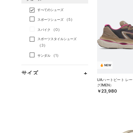
すべてのアクセサリー
（0）
スポーツスタイル
（4）
レギンス&タイツ
（15）
Tシャツ
すべてのシューズ
（3）
アメリカンフットボール
バックパック
（12）
ショートパンツ
（4）
タンクトップ
（0）
（5）
スポーツシューズ
（1）
ショルダー＆トートバッグ
（2）
パンツ(ロングパンツ)
（4）
ポロシャツ
サッカー
（0）
（0）
スパイク
（1）
サックパック
（1）
スウェット＆フリース
（1）
ロングTシャツ
リカバリー
（0）
スポーツスタイルシューズ
（0）
ウェストバッグ
（1）
アンダーウェア
（0）
パーカー&トレーナー
その他
（3）
（0）
（0）
ダッフルバッグ
（0）
スカート
（2）
ジャケット
（1）
サンダル
（0）
キャップ＆ビーニー
（0）
スイムウェア
（2）
ジャージ
NEW
（0）
ベルト
サイズ
（0）
ベスト
UAハートビート レ
（0）
グローブ・手袋
（0）
ダウン・コート
グ/MEN）
16.5
カラー
￥23,980
（0）
アイウェア
（0）
スポーツブラ
17.0
リストバンド＆ヘッドバンド
（0）
セットアップ
17.5
（0）
ブラック
ホワイト
ブラウン
グリーン
18.0
（0）
スイムウェア
（0）
スポーツマスク
18.5
（4）
ソックス
19.0
ブルー
パープル
レッド
イエロー