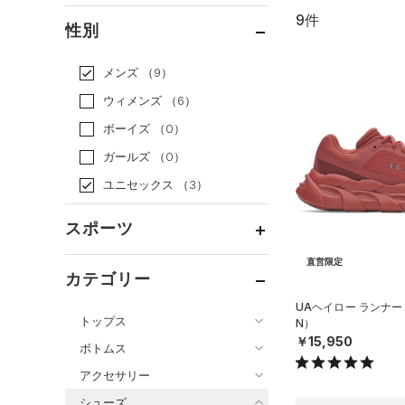
9件
通常価格
（6）
性別
セール
（3）
メンズ
（9）
ウィメンズ
（6）
ボーイズ
（0）
ガールズ
（0）
ユニセックス
（3）
スポーツ
直営限定
ベースボール
（0）
カテゴリー
バスケットボール
（0）
UAヘイロー ランナー
トップス
N）
ゴルフ
（0）
￥15,950
ボトムス
トレーニング
すべてのトップス
（0）
アクセサリー
すべてのボトムス
ランニング
（5）
（10）
ベースレイヤー
シューズ