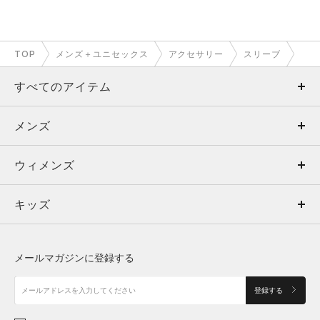
TOP
メンズ＋ユニセックス
アクセサリー
スリーブ
すべてのアイテム
メンズ
メンズ
ウィメンズ
トップス
ウィメンズ
キッズ
トップス
ボトムス
キッズ
トップス
ボトムス
シューズ
シューズ
メールマガジンに登録する
ボトムス
シューズ
アクセサリー
アクセサリー
登録する