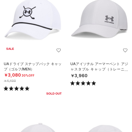
SALE
UAドライブ スナップバック キャッ
UAアイソチル アーマーベント アジ
プ（ゴルフ/MEN）
ャスタブル キャップ（トレーニン
グ/MEN）
￥3,080
￥3,960
30%OFF
￥4,400
SOLD OUT