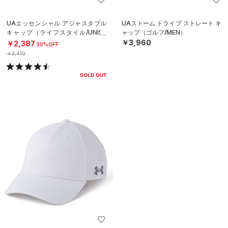
UAエッセンシャル アジャスタブル
UAストーム ドライブ ストレート キ
キャップ（ライフスタイル/UNISE
ャップ（ゴルフ/MEN）
X）
￥3,960
￥2,387
30%OFF
￥3,410
SOLD OUT