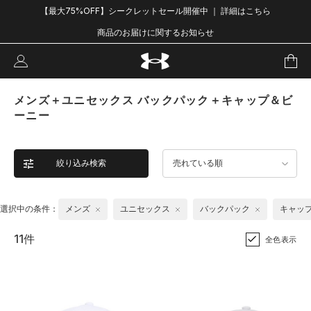
【最大75%OFF】シークレットセール開催中 ｜ 詳細はこちら
商品のお届けに関するお知らせ
メンズ＋ユニセックス バックパック＋キャップ＆ビ
ーニー
絞り込み検索
売れている順
選択中の条件：
メンズ
ユニセックス
バックパック
キャッ
11件
全色表示