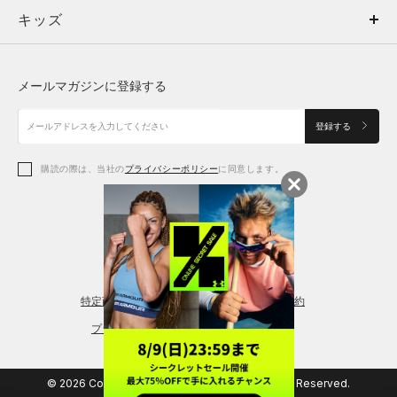
キッズ
トップス
ボトムス
キッズ
トップス
ボトムス
シューズ
シューズ
メールマガジンに登録する
ボトムス
シューズ
アクセサリー
アクセサリー
登録する
シューズ
アクセサリー
購読の際は、当社の
プライバシーポリシー
に同意します。
アクセサリー
スポーツブラ
レギンス＆タイツ
特定商取引法に基づく通販の表記
会員規約
プライバシーポリシー
© 2026 Copyright DOME Corporation. All Rights Reserved.