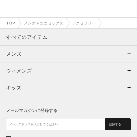
TOP
メンズ＋ユニセックス
アクセサリー
すべてのアイテム
メンズ
メンズ
ウィメンズ
トップス
ウィメンズ
キッズ
トップス
ボトムス
キッズ
トップス
ボトムス
シューズ
シューズ
メールマガジンに登録する
ボトムス
シューズ
アクセサリー
アクセサリー
登録する