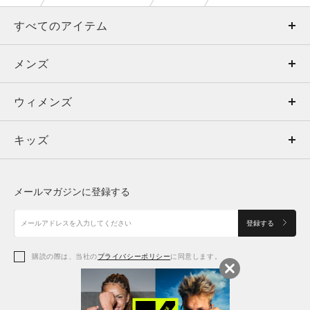
すべてのアイテム
メンズ
メンズ
ウィメンズ
トップス
ウィメンズ
キッズ
トップス
ボトムス
キッズ
トップス
ボトムス
シューズ
シューズ
メールマガジンに登録する
ボトムス
シューズ
アクセサリー
アクセサリー
登録する
シューズ
アクセサリー
購読の際は、当社の
プライバシーポリシー
に同意します。
アクセサリー
スポーツブラ