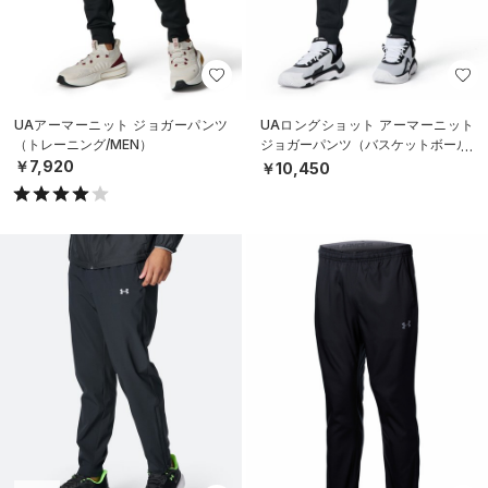
UAアーマーニット ジョガーパンツ
UAロングショット アーマーニット
（トレーニング/MEN）
ジョガーパンツ（バスケットボール/
MEN）
￥7,920
￥10,450