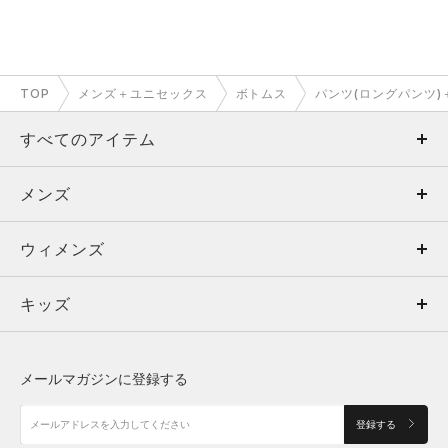
TOP
メンズ＋ユニセックス
ボトムス
パンツ(ロングパンツ
すべてのアイテム
メンズ
メンズ
ウィメンズ
トップス
ウィメンズ
キッズ
トップス
ボトムス
キッズ
トップス
ボトムス
シューズ
シューズ
メールマガジンに登録する
ボトムス
シューズ
アクセサリー
アクセサリー
登録する