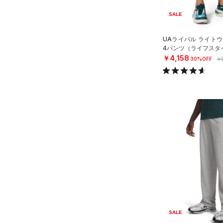
32X36
SALE
34X30
UAライバル ライトウ
34X32
4パンツ（ライフスタイ
34X34
￥4,158
30%OFF
￥
34X36
36X32
36X34
36X36
38X32
38X34
38X36
40X32
40X34
40X36
SALE