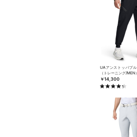
ブラック
ホワイト
ブラウン
グリーン
YL(150cm)
（14）
サンダル
（15）
ダッフルバッグ
テクノロジー
YXL(160cm)
（41）
キャップ＆ビーニー
～
円
円
XS
ブルー
パープル
レッド
イエロー
（7）
FLOW(フロー)
（0）
ベルト
在庫
S
HOVR(ホバー)
（0）
（36）
グローブ・手袋
M
オレンジ
その他
在庫あり
CHARGED(チャージド)
（0）
限定
（12）
アイウェア
L
MICRO G(マイクロＧ)
（0）
リストバンド＆ヘッドバンド
XL
直営限定
（7）
コレクション
（9）
TRIBASE(トライベース)
UAアンストッパブル
2XL
公式サイト限定
（0）
（トレーニング/MEN
（0）
（0）
スポーツマスク
3XL
￥14,300
プロジェクトロック
（1）
在庫残りわずか
（3）
RUSH(ラッシュ)
（0）
（62）
ソックス
4XL
ステフィン・カリー
（0）
ISO-CHILL(アイソチル)
（2）
5XL
（1）
ネックウォーマー
アジア限定
（3）
Tech(テック)
（0）
6XL
（8）
スリーブ
COLDGEAR ARMOUR(コール
0
（12）
ドギアアーマー)
タオル
（0）
2
HEATGEAR ARMOUR(ヒート
（0）
ボール
4
ギアアーマー)
（0）