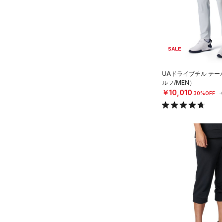
（0）
イヤホン＆ヘッドホン
6
STORM(ストーム)
（10）
（5）
ウォーターボトル
8
COLDGEAR INFRARED(コー
（11）
その他
ルドギアインフラレッド)
30
（0）
SALE
32
AUXETIC(オーゼティック)
34
UAドライブチル テ
（0）
ルフ/MEN）
36
Charged Cotton(チャージド
￥10,010
30%OFF
38
コットン)
（0）
40
Rival Fleece(ライバルフリー
ス)
（0）
30X30
Armour Fleece(アーマーフリ
30X32
ース)
（0）
30X34
30X36
32X30
32X32
32X34