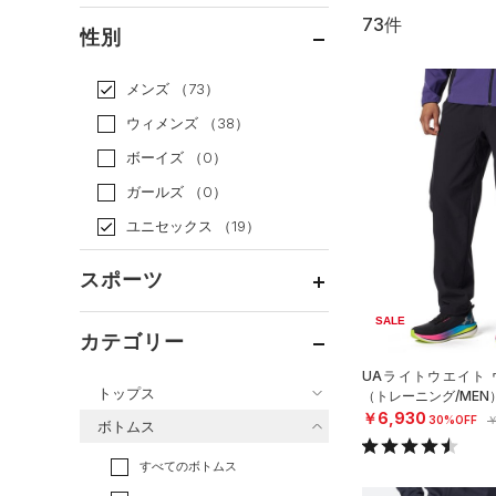
73件
通常価格
（45）
性別
セール
（28）
メンズ
（73）
ウィメンズ
（38）
ボーイズ
（0）
ガールズ
（0）
ユニセックス
（19）
スポーツ
SALE
ベースボール
（0）
カテゴリー
バスケットボール
（3）
UAライトウエイト 
トップス
（トレーニング/MEN
ゴルフ
（13）
￥6,930
30%OFF
￥
ボトムス
トレーニング
すべてのトップス
（33）
すべてのボトムス
ランニング
（1）
（128）
ベースレイヤー