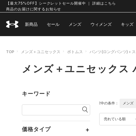
【最大75%OFF】シークレットセール開催中 ｜ 詳細はこちら
商品のお届けに関するお知らせ
新商品
セール
メンズ
ウィメンズ
キッズ
TOP
メンズ＋ユニセックス
ボトムス
パンツ(ロングパンツ)＋
メンズ＋ユニセックス 
キーワード
選択中の条件：
メンズ
売れている順
価格タイプ