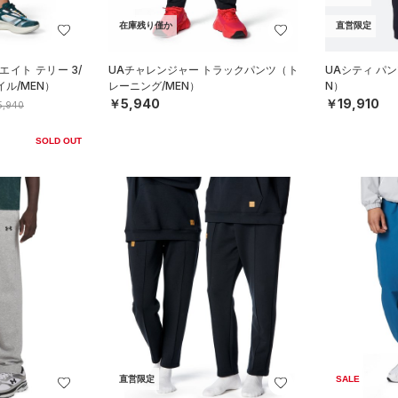
在庫残り僅か
直営限定
エイト テリー 3/
UAチャレンジャー トラックパンツ（ト
UAシティ パ
ル/MEN）
レーニング/MEN）
N）
￥5,940
￥19,910
5,940
SOLD OUT
直営限定
SALE