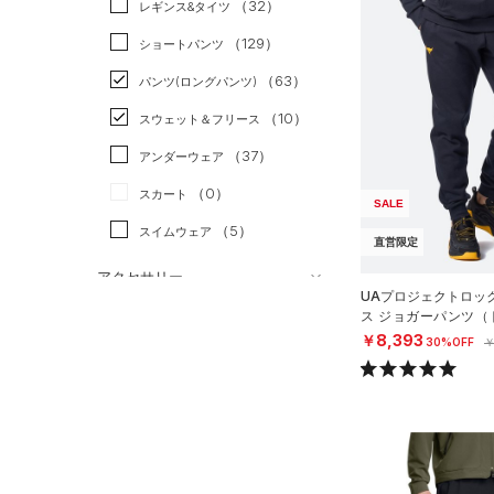
（32）
スポーツスタイル
（17）
レギンス&タイツ
（195）
Tシャツ
アメリカンフットボール
（129）
ショートパンツ
（48）
タンクトップ
（0）
（63）
パンツ(ロングパンツ)
（51）
ポロシャツ
サッカー
（2）
（10）
スウェット＆フリース
（25）
ロングTシャツ
リカバリー
（4）
（37）
アンダーウェア
（13）
パーカー&トレーナー
その他
（0）
（0）
スカート
（39）
ジャケット
SALE
（5）
スイムウェア
（22）
ジャージ
直営限定
（4）
ベスト
アクセサリー
UAプロジェクトロッ
シューズ
（2）
ダウン・コート
ス ジョガーパンツ（
すべてのアクセサリー
N）
￥8,393
30%OFF
￥
（0）
スポーツブラ
すべてのシューズ
（39）
バックパック
サイズ
（0）
（79）
セットアップ
スポーツシューズ
ショルダー＆トートバッグ
（10）
YXS(120cm)
カラー
（10）
（1）
スイムウェア
スパイク
YS(130cm)
（13）
サックパック
スポーツスタイルシューズ
YM(140cm)
（30）
価格
（10）
ウェストバッグ