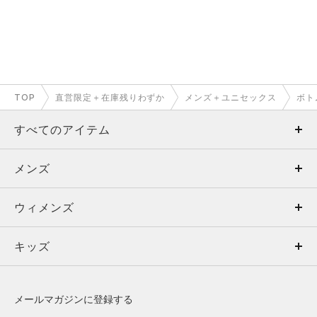
TOP
直営限定＋在庫残りわずか
メンズ＋ユニセックス
ボト
すべてのアイテム
メンズ
メンズ
ウィメンズ
トップス
ウィメンズ
キッズ
トップス
ボトムス
キッズ
トップス
ボトムス
シューズ
シューズ
メールマガジンに登録する