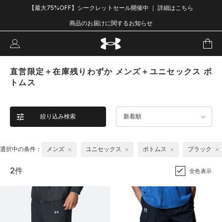
【最大75%OFF】シークレットセール開催中 ｜ 詳細はこちら
商品のお届けに関するお知らせ
直営限定＋在庫残りわずか メンズ＋ユニセックス ボ
トムス
絞り込み検索
新着順
選択中の条件：
メンズ
ユニセックス
ボトムス
ブラック
2件
全色表示