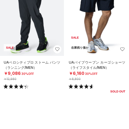
SALE
SALE
在庫残り僅か
UAベロシティプロ ストーム パンツ
UAバイブウーブン カーゴショーツ
（ランニング/MEN）
（ライフスタイル/MEN）
￥9,086
￥6,160
30%OFF
30%OFF
￥12,980
￥8,800
SOLD OUT