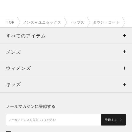
TOP
メンズ＋ユニセックス
トップス
ダウン・コート
すべてのアイテム
メンズ
メンズ
ウィメンズ
トップス
ウィメンズ
キッズ
トップス
ボトムス
キッズ
トップス
ボトムス
シューズ
シューズ
メールマガジンに登録する
ボトムス
シューズ
アクセサリー
アクセサリー
登録する