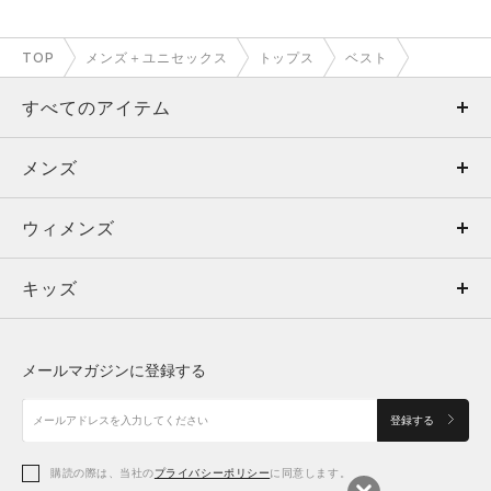
TOP
メンズ＋ユニセックス
トップス
ベスト
すべてのアイテム
メンズ
メンズ
ウィメンズ
トップス
ウィメンズ
キッズ
トップス
ボトムス
キッズ
トップス
ボトムス
シューズ
シューズ
メールマガジンに登録する
ボトムス
シューズ
アクセサリー
アクセサリー
登録する
シューズ
アクセサリー
購読の際は、当社の
プライバシーポリシー
に同意します。