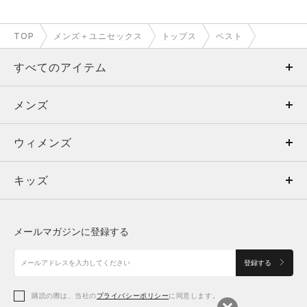
TOP
メンズ＋ユニセックス
トップス
ベスト
すべてのアイテム
メンズ
メンズ
ウィメンズ
トップス
ウィメンズ
キッズ
トップス
ボトムス
キッズ
トップス
ボトムス
シューズ
シューズ
メールマガジンに登録する
ボトムス
シューズ
アクセサリー
アクセサリー
登録する
シューズ
アクセサリー
購読の際は、当社の
プライバシーポリシー
に同意します。