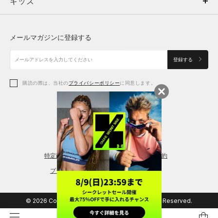
キッズ
トップス
ボトムス
キッズ
トップス
ボトムス
シューズ
シューズ
メールマガジンに登録する
ボトムス
シューズ
アクセサリー
アクセサリー
登録する
シューズ
アクセサリー
購読の際は、当社の
プライバシーポリシー
に同意します。
アクセサリー
スポーツブラ
レギンス＆タイツ
特定商取引法に基づく通販の表記
会員規約
プライバシーポリシー
© 2026 Copyright DOME Corporation. All Rights Reserved.