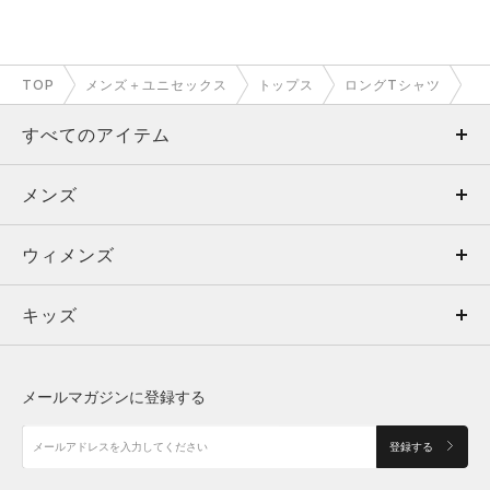
TOP
メンズ＋ユニセックス
トップス
ロングTシャツ
すべてのアイテム
メンズ
メンズ
ウィメンズ
トップス
ウィメンズ
キッズ
トップス
ボトムス
キッズ
トップス
ボトムス
シューズ
シューズ
メールマガジンに登録する
ボトムス
シューズ
アクセサリー
アクセサリー
登録する