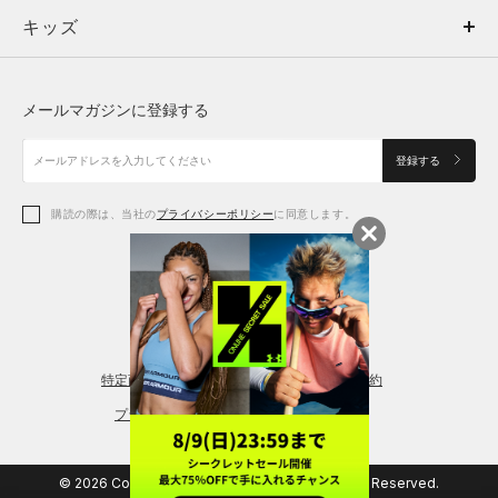
キッズ
トップス
ボトムス
キッズ
トップス
ボトムス
シューズ
シューズ
メールマガジンに登録する
ボトムス
シューズ
アクセサリー
アクセサリー
登録する
シューズ
アクセサリー
購読の際は、当社の
プライバシーポリシー
に同意します。
アクセサリー
スポーツブラ
レギンス＆タイツ
特定商取引法に基づく通販の表記
会員規約
プライバシーポリシー
© 2026 Copyright DOME Corporation. All Rights Reserved.