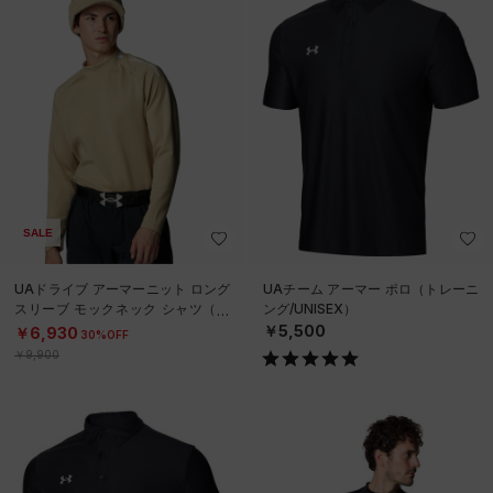
SALE
UAドライブ アーマーニット ロング
UAチーム アーマー ポロ（トレーニ
スリーブ モックネック シャツ（ゴ
ング/UNISEX）
ルフ/MEN）
￥5,500
￥6,930
30%OFF
￥9,900