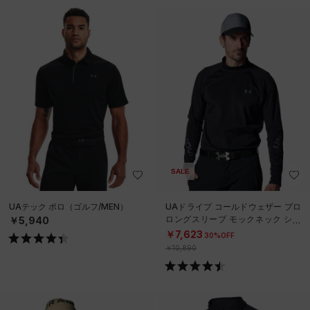
SALE
UAテック ポロ（ゴルフ/MEN）
UAドライブ コールドウェザー プロ
ロングスリーブ モックネック シャ
￥5,940
ツ（ゴルフ/MEN）
￥7,623
30%OFF
￥10,890