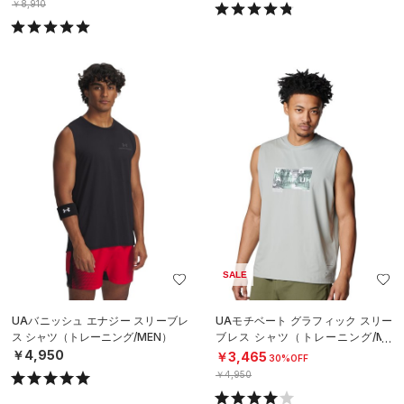
￥8,910
SALE
UAバニッシュ エナジー スリーブレ
UAモチベート グラフィック スリー
ス シャツ（トレーニング/MEN）
ブレス シャツ（トレーニング/ME
N）
￥4,950
￥3,465
30%OFF
￥4,950