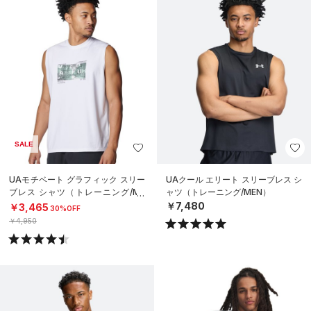
SALE
UAモチベート グラフィック スリー
UAクール エリート スリーブレス シ
ブレス シャツ（トレーニング/ME
ャツ（トレーニング/MEN）
N）
￥7,480
￥3,465
30%OFF
￥4,950