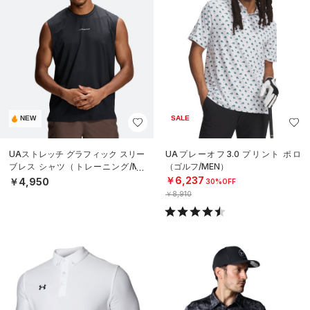
NEW
SALE
UAストレッチ グラフィック スリー
UAプレーオフ3.0 プリント ポロ
ブレス シャツ（トレーニング/ME
（ゴルフ/MEN）
N）
￥6,237
￥4,950
30%OFF
￥8,910