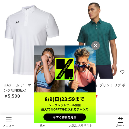
SALE
UAチーム アーマー ポロ（トレーニ
UAアーマードライ プリント リブ ポ
ング/UNISEX）
ロ（ゴルフ/MEN）
￥5,500
￥7,623
30%OFF
￥10,890
検索
お気に入りリスト
カート
メニュー