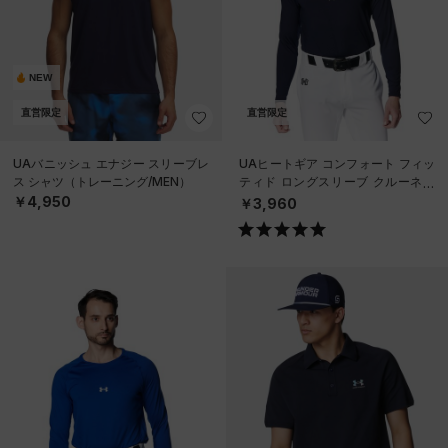
NEW
直営限定
直営限定
UAバニッシュ エナジー スリーブレ
UAヒートギア コンフォート フィッ
ス シャツ（トレーニング/MEN）
ティド ロングスリーブ クルーネッ
ク シャツ（ベースボール/MEN）
￥4,950
￥3,960