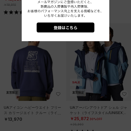
￥19,910
SALE
直営限定
直営限定
UAアイコン ヘビーウエイト フリー
UAアーバンアウトドア シェル ジャ
ス カリージエイト クルー（ライフ
ケット（ライフスタイル/UNISEX）
スタイル/MEN）
￥25,872
￥13,970
30%OFF
￥36,960