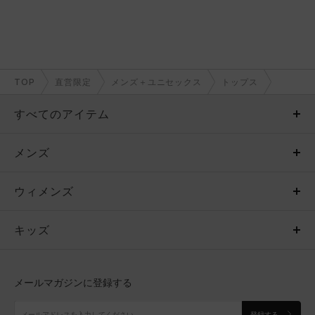
TOP
直営限定
メンズ＋ユニセックス
トップス
すべてのアイテム
メンズ
メンズ
ウィメンズ
トップス
ウィメンズ
キッズ
トップス
ボトムス
キッズ
トップス
ボトムス
シューズ
シューズ
メールマガジンに登録する
ボトムス
シューズ
アクセサリー
アクセサリー
登録する