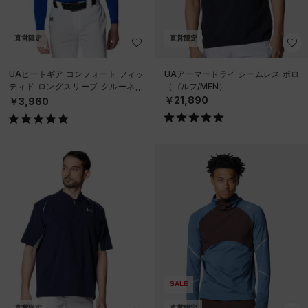
直営限定
直営限定
UAヒートギア コンフォート フィッ
UAアーマードライ シームレス ポロ
ティド ロングスリーブ クルーネッ
（ゴルフ/MEN）
ク シャツ（ベースボール/MEN）
￥21,890
￥3,960
SALE
直営限定
直営限定