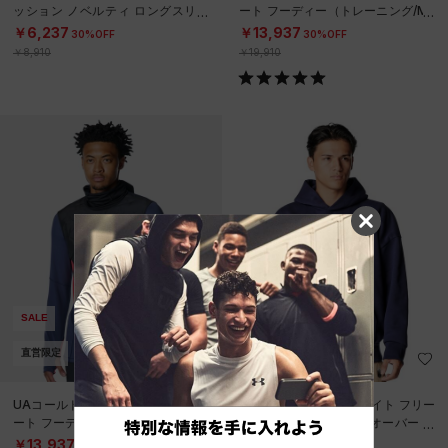
ッション ノベルティ ロングスリー
ート フーディー（トレーニング/ME
ブ モックネック シャツ（トレーニ
N）
￥6,237
￥13,937
30%OFF
30%OFF
ング/
￥8,910
￥19,910
SALE
直営限定
直営限定
UAコールドウェザー プロ インサレ
UAアイコン ヘビーウエイト フリー
ート フーディー（トレーニング/ME
ス カリージエイト プルオーバー フ
N）
ーディー（ライフスタイル/MEN）
￥13,937
￥14,960
30%OFF