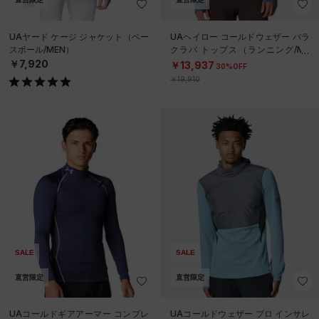
UAヤード ケージ ジャケット（ベー
UAヘイロー コールドウェザー バラ
スボール/MEN）
クラバ トップス（ランニング/ME
N）
￥7,920
￥13,937
30%OFF
￥19,910
SALE
SALE
直営限定
直営限定
UAコールドギアアーマー コンプレ
UAコールドウェザー プロ インサレ