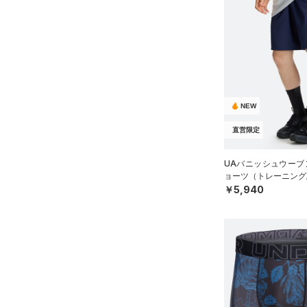
NEW
直営限定
UAバニッシュウーブン
ョーツ（トレーニング/
￥5,940