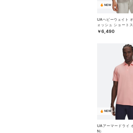
コットン)
（1）
NEW
Rival Fleece(ライバルフリー
ス)
（0）
UAヘビーウェイト 
ォッシュ ショートス
Armour Fleece(アーマーフリ
（ライフスタイル/ME
￥6,490
ース)
（0）
NEW
UAアーマードライ 
N）