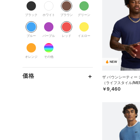
すべてのアクセサリー
（2）
スポーツスタイル
（39）
レギンス&タイツ
（54）
Tシャツ
すべてのシューズ
（9）
アメリカンフットボール
バックパック
（38）
ショートパンツ
（10）
タンクトップ
ブラック
ホワイト
ブラウン
グリーン
（0）
（8）
スポーツシューズ
（1）
ショルダー＆トートバッグ
（15）
パンツ(ロングパンツ)
（16）
ポロシャツ
サッカー
（32）
（1）
スパイク
（4）
サックパック
（2）
スウェット＆フリース
（5）
ロングTシャツ
ブルー
パープル
レッド
イエロー
リカバリー
（1）
スポーツスタイルシューズ
（1）
ウェストバッグ
（6）
アンダーウェア
（4）
パーカー&トレーナー
その他
（4）
（0）
（3）
ダッフルバッグ
（0）
スカート
（13）
ジャケット
オレンジ
その他
（3）
サンダル
NEW
（6）
キャップ＆ビーニー
（1）
スイムウェア
（13）
ジャージ
（1）
価格
ベルト
（0）
ザ バウンシーティー
ベスト
（ライフスタイル/ME
（3）
グローブ・手袋
（0）
ダウン・コート
￥9,460
テクノロジー
（0）
アイウェア
（0）
スポーツブラ
～
円
円
リストバンド＆ヘッドバンド
FLOW(フロー)
（0）
（0）
セットアップ
在庫
（1）
HOVR(ホバー)
（7）
（0）
スイムウェア
（0）
スポーツマスク
在庫あり
CHARGED(チャージド)
（3）
限定
（7）
ソックス
MICRO G(マイクロＧ)
（0）