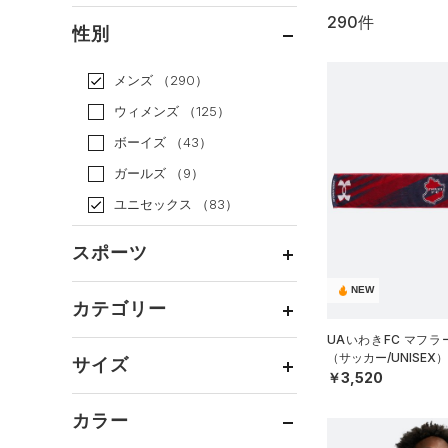
290件
通常価格
（221）
性別
セール
（69）
メンズ
（290）
ウィメンズ
（125）
ボーイズ
（43）
ガールズ
（9）
ユニセックス
（83）
スポーツ
NEW
ベースボール
（53）
カテゴリー
バスケットボール
（12）
UAいわきFC マフラ
トップス
（サッカー/UNISEX）
ゴルフ
（22）
サイズ
￥3,520
ボトムス
トレーニング
すべてのトップス
（117）
カテゴリーを選択してください。
アクセサリー
カラー
すべてのボトムス
ランニング
（14）
（41）
ベースレイヤー
シューズ