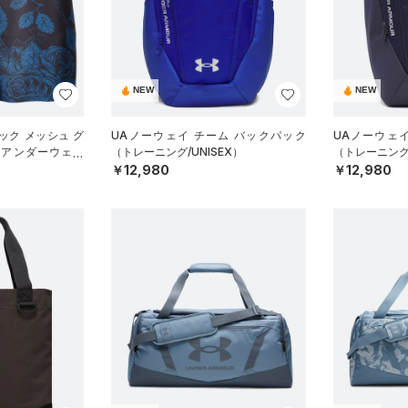
NEW
NEW
ック メッシュ グ
UAノーウェイ チーム バックパック
UAノーウェ
 アンダーウェア
（トレーニング/UNISEX）
（トレーニング/
）
￥12,980
￥12,980