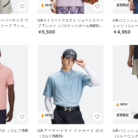
NEW
直営限定
オーバーサイズ ウ
UAストリートクエスト ショートスリー
UAバニッシュ
リーブ Tシャツ
ブ Tシャツ（バスケットボール/MEN）
シャツ（トレー
N）
￥5,500
￥4,950
NEW
NEW
直営限定
ポロ（ゴルフ/ME
UAアーマードライ ジャカード ポロ
UAバニッシュ
（ゴルフ/MEN）
（トレーニング