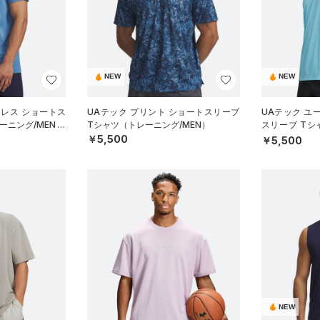
NEW
NEW
ムレス ショートス
UAテック プリント ショートスリーブ
UAテック ユ
ーニング/MEN）
Tシャツ（トレーニング/MEN）
スリーブ Tシ
N）
￥5,500
￥5,500
NEW