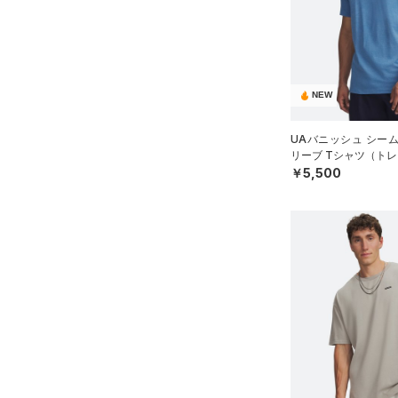
直営限定
（21）
（1）
コレクション
ネックウォーマー
TRIBASE(トライベース)
公式サイト限定
（0）
（0）
（2）
スリーブ
プロジェクトロック
（0）
在庫残りわずか
（9）
RUSH(ラッシュ)
（1）
（8）
タオル
ステフィン・カリー
（1）
ISO-CHILL(アイソチル)
（4）
NEW
（0）
ボール
アジア限定
（0）
Tech(テック)
（7）
（0）
イヤホン＆ヘッドホン
UAバニッシュ シー
COLDGEAR ARMOUR(コール
リーブ Tシャツ（トレ
（2）
ウォーターボトル
ドギアアーマー)
（0）
￥5,500
（0）
HEATGEAR ARMOUR(ヒート
その他
ギアアーマー)
（6）
STORM(ストーム)
（13）
COLDGEAR INFRARED(コー
ルドギアインフラレッド)
（0）
AUXETIC(オーゼティック)
（0）
Charged Cotton(チャージド