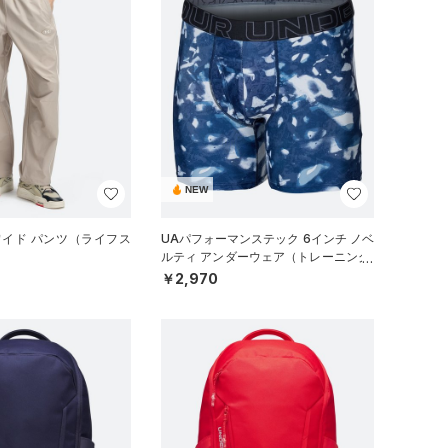
NEW
ワイド パンツ（ライフス
UAパフォーマンステック 6インチ ノベ
ルティ アンダーウェア（トレーニング/
MEN）
￥2,970