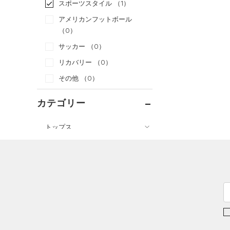
スポーツスタイル
（1）
アメリカンフットボール
（0）
サッカー
（0）
リカバリー
（0）
その他
（0）
カテゴリー
トップス
ボトムス
すべてのトップス
アクセサリー
すべてのボトムス
（0）
ベースレイヤー
シューズ
すべてのアクセサリー
（0）
レギンス&タイツ
（8）
Tシャツ
すべてのシューズ
（1）
バックパック
（0）
ショートパンツ
（1）
タンクトップ
（1）
スポーツシューズ
ショルダー＆トートバッグ
（0）
パンツ(ロングパンツ)
（0）
ポロシャツ
（0）
（0）
スパイク
（0）