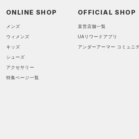
スウェット＆フリース
（1）
ロングTシャツ
（0）
サックパック
スポーツスタイルシューズ
（2）
アンダーウェア
ONLINE SHOP
OFFICIAL SHOP
（0）
パーカー&トレーナー
（10）
（1）
ウェストバッグ
（0）
スカート
（1）
ジャケット
（1）
サンダル
（0）
ダッフルバッグ
メンズ
直営店舗一覧
（0）
スイムウェア
（0）
ジャージ
（1）
ウィメンズ
UAリワードアプリ
キャップ＆ビーニー
サイズ
（0）
ベスト
（0）
キッズ
アンダーアーマー コミュニ
ベルト
（0）
ダウン・コート
シューズ
16.5
（0）
グローブ・手袋
カラー
（0）
スポーツブラ
17.0
アクセサリー
（1）
アイウェア
（0）
セットアップ
17.5
特集ページ一覧
リストバンド＆ヘッドバンド
ブラック
ホワイト
ブラウン
グリーン
（0）
18.0
（0）
スイムウェア
18.5
（0）
スポーツマスク
19.0
ブルー
パープル
レッド
イエロー
（0）
ソックス
19.5
（0）
ネックウォーマー
20.0
オレンジ
その他
（0）
スリーブ
20.5
（0）
タオル