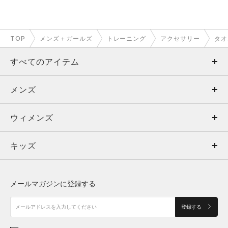
TOP
メンズ＋ガールズ
トレーニング
アクセサリー
タオ
すべてのアイテム
メンズ
メンズ
ウィメンズ
トップス
ウィメンズ
キッズ
トップス
ボトムス
キッズ
トップス
ボトムス
シューズ
シューズ
メールマガジンに登録する
ボトムス
シューズ
アクセサリー
アクセサリー
登録する