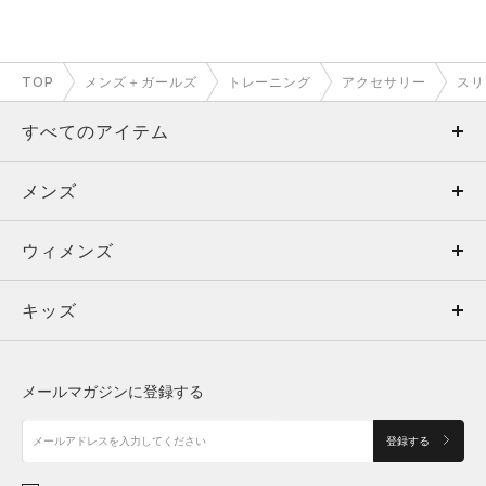
TOP
メンズ＋ガールズ
トレーニング
アクセサリー
スリ
すべてのアイテム
メンズ
メンズ
ウィメンズ
トップス
ウィメンズ
キッズ
トップス
ボトムス
キッズ
トップス
ボトムス
シューズ
シューズ
メールマガジンに登録する
ボトムス
シューズ
アクセサリー
アクセサリー
登録する