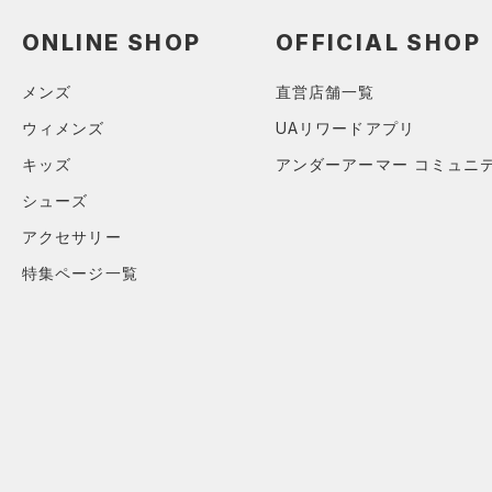
スウェット＆フリース
（15）
ロングTシャツ
（8）
サックパック
（33）
アンダーウェア
ONLINE SHOP
OFFICIAL SHOP
（8）
パーカー&トレーナー
（6）
ウェストバッグ
（0）
スカート
（20）
ジャケット
（15）
メンズ
直営店舗一覧
ダッフルバッグ
（5）
スイムウェア
（13）
ジャージ
（12）
ウィメンズ
UAリワードアプリ
キャップ＆ビーニー
（1）
ベスト
キッズ
アンダーアーマー コミュニ
（0）
ベルト
（1）
ダウン・コート
シューズ
（2）
グローブ・手袋
（2）
スポーツブラ
アクセサリー
（10）
アイウェア
（0）
セットアップ
特集ページ一覧
リストバンド＆ヘッドバンド
（5）
（0）
スイムウェア
（0）
スポーツマスク
（31）
ソックス
（0）
ネックウォーマー
（2）
スリーブ
（6）
タオル