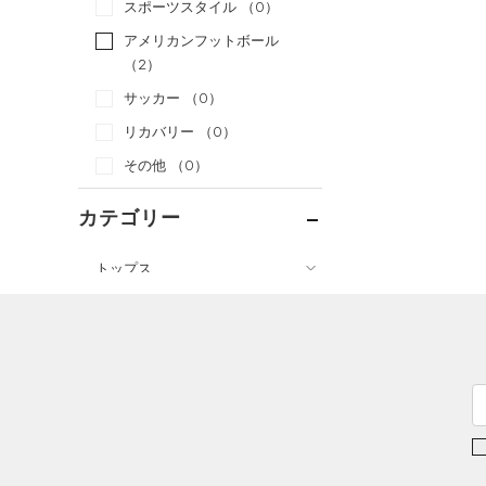
スポーツスタイル
（0）
アメリカンフットボール
（2）
サッカー
（0）
リカバリー
（0）
その他
（0）
カテゴリー
トップス
ボトムス
すべてのトップス
アクセサリー
すべてのボトムス
（61）
ベースレイヤー
すべてのアクセサリー
（25）
レギンス&タイツ
（97）
Tシャツ
（26）
バックパック
（66）
ショートパンツ
（33）
タンクトップ
ショルダー＆トートバッグ
（28）
パンツ(ロングパンツ)
（10）
ポロシャツ
（3）
（5）