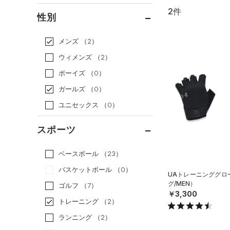
2件
通常価格
（2）
性別
セール
（0）
メンズ
（2）
ウィメンズ
（2）
ボーイズ
（0）
ガールズ
（0）
ユニセックス
（0）
スポーツ
ベースボール
（23）
バスケットボール
（0）
UAトレーニンググロ
グ/MEN）
ゴルフ
（7）
￥3,300
トレーニング
（2）
ランニング
（2）