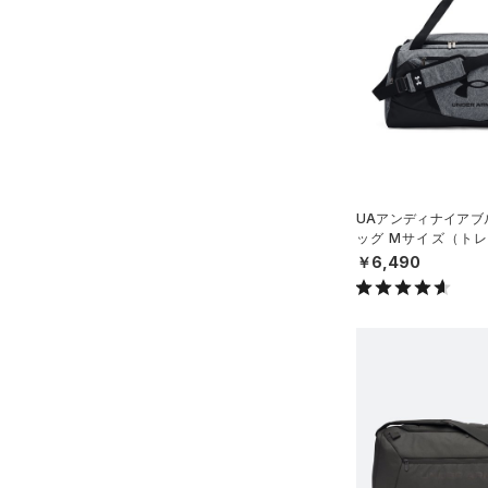
スウェット＆フリース
（15）
ロングTシャツ
（8）
サックパック
（32）
アンダーウェア
（8）
パーカー&トレーナー
（4）
ウェストバッグ
（0）
スカート
（20）
ジャケット
（15）
ダッフルバッグ
（5）
スイムウェア
（13）
ジャージ
（11）
キャップ＆ビーニー
（1）
ベスト
（0）
ベルト
（1）
ダウン・コート
（2）
グローブ・手袋
UAアンディナイアブル
（2）
スポーツブラ
（7）
ッグ Mサイズ（トレー
アイウェア
X）
￥6,490
（0）
セットアップ
リストバンド＆ヘッドバンド
（5）
（0）
スイムウェア
（0）
スポーツマスク
（28）
ソックス
（0）
ネックウォーマー
（2）
スリーブ
（6）
タオル