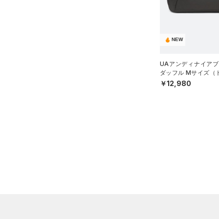
（0）
ボール
（0）
イヤホン＆ヘッドホン
NEW
（3）
ウォーターボトル
（0）
UAアンディナイアブ
その他
ダッフル Mサイズ（ト
SEX）
￥12,980
シューズ
すべてのシューズ
サイズ
（7）
スポーツシューズ
ONESIZE
カラー
（0）
スパイク
スポーツスタイルシューズ
（0）
価格
ブラック
ホワイト
ブラウン
グリーン
（3）
サンダル
テクノロジー
～
円
円
ブルー
パープル
レッド
イエロー
FLOW(フロー)
（0）
在庫