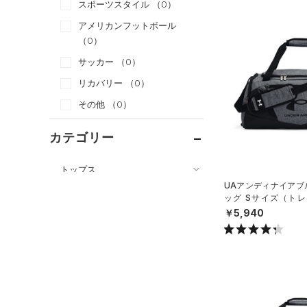
スポーツスタイル
（0）
アメリカンフットボール
（0）
サッカー
（0）
リカバリー
（0）
その他
（0）
カテゴリー
トップス
UAアンディナイアブル
ボトムス
すべてのトップス
ッグ Sサイズ（トレー
アクセサリー
X）
￥5,940
すべてのボトムス
（61）
ベースレイヤー
すべてのアクセサリー
（25）
レギンス&タイツ
（91）
Tシャツ
（24）
バックパック
（63）
ショートパンツ
（32）
タンクトップ
ショルダー＆トートバッグ
（27）
パンツ(ロングパンツ)
（10）
ポロシャツ
（2）
（5）