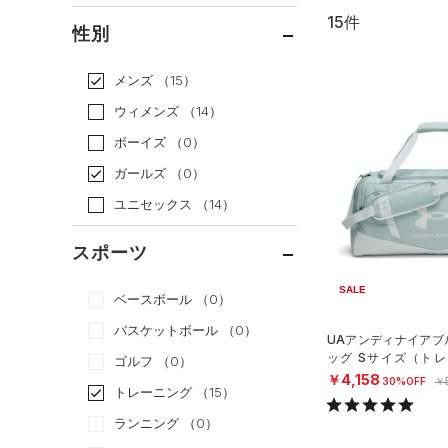
15件
通常価格
（13）
性別
セール
（2）
メンズ
（15）
ウィメンズ
（14）
ボーイズ
（0）
ガールズ
（0）
ユニセックス
（14）
スポーツ
SALE
ベースボール
（0）
バスケットボール
（0）
UAアンディナイアブル
ッグ Sサイズ（トレー
ゴルフ
（0）
X）
￥4,158
30%OFF
￥
トレーニング
（15）
ランニング
（0）