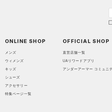
HOVR(ホバー)
（0）
オレンジ
その他
在庫あり
CHARGED(チャージド)
（0）
MICRO G(マイクロＧ)
（0）
限定
TRIBASE(トライベース)
（0）
直営限定
（1）
コレクション
ONLINE SHOP
OFFICIAL SHOP
RUSH(ラッシュ)
（0）
公式サイト限定
（0）
プロジェクトロック
（0）
ISO-CHILL(アイソチル)
（0）
在庫残りわずか
（0）
メンズ
直営店舗一覧
ステフィン・カリー
（0）
Tech(テック)
（0）
ウィメンズ
UAリワードアプリ
アジア限定
（0）
COLDGEAR ARMOUR(コール
キッズ
アンダーアーマー コミュニ
ドギアアーマー)
（0）
HEATGEAR ARMOUR(ヒート
シューズ
ギアアーマー)
（0）
アクセサリー
STORM(ストーム)
（8）
特集ページ一覧
COLDGEAR INFRARED(コー
ルドギアインフラレッド)
（0）