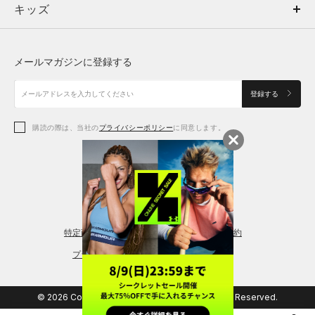
キッズ
トップス
ボトムス
キッズ
トップス
ボトムス
シューズ
シューズ
メールマガジンに登録する
ボトムス
シューズ
アクセサリー
アクセサリー
登録する
シューズ
アクセサリー
購読の際は、当社の
プライバシーポリシー
に同意します。
アクセサリー
スポーツブラ
レギンス＆タイツ
特定商取引法に基づく通販の表記
会員規約
プライバシーポリシー
© 2026 Copyright DOME Corporation. All Rights Reserved.