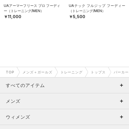
UAアーマーフリース プロ フーディ
UAテック フルジップ フーディー
ー（トレーニング/MEN）
（トレーニング/MEN）
￥11,000
￥5,500
TOP
メンズ＋ガールズ
トレーニング
トップス
パーカー
すべてのアイテム
メンズ
メンズ
ウィメンズ
トップス
ウィメンズ