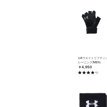
スウェット＆フリース
（19）
ロングTシャツ
ブルー
パープル
レッド
イエロー
（8）
サックパック
FLOW(フロー)
（0）
スポーツスタイルシューズ
在庫
（33）
アンダーウェア
（8）
パーカー&トレーナー
（0）
（6）
ウェストバッグ
HOVR(ホバー)
（35）
（0）
スカート
（21）
ジャケット
オレンジ
その他
（3）
在庫あり
サンダル
（15）
ダッフルバッグ
CHARGED(チャージド)
限定
（5）
スイムウェア
（13）
（27）
ジャージ
（17）
キャップ＆ビーニー
直営限定
（67）
MICRO G(マイクロＧ)
（0）
（1）
ベスト
コレクション
（0）
ベルト
公式サイト限定
（3）
TRIBASE(トライベース)
（1）
（1）
ダウン・コート
（4）
グローブ・手袋
プロジェクトロック
（1）
在庫残りわずか
（17）
RUSH(ラッシュ)
（12）
（2）
スポーツブラ
（10）
アイウェア
ステフィン・カリー
（0）
ISO-CHILL(アイソチル)
（0）
セットアップ
UAウエイトリフティ
リストバンド＆ヘッドバンド
（18）
アジア限定
（0）
レーニング/MEN）
（5）
（0）
スイムウェア
￥4,950
Tech(テック)
（5）
（0）
スポーツマスク
COLDGEAR ARMOUR(コール
ドギアアーマー)
（0）
（37）
ソックス
HEATGEAR ARMOUR(ヒート
（0）
ネックウォーマー
ギアアーマー)
（8）
（4）
スリーブ
STORM(ストーム)
（39）
（6）
タオル