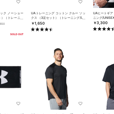
ック ノーショー
UAトレーニング コットン クルー ソッ
UAヒートギア
ト）（トレーニン
クス （3足セット）（トレーニング/UN
ニング/UNISE
ISEX）
￥3,300
￥1,650
,650
SOLD OUT