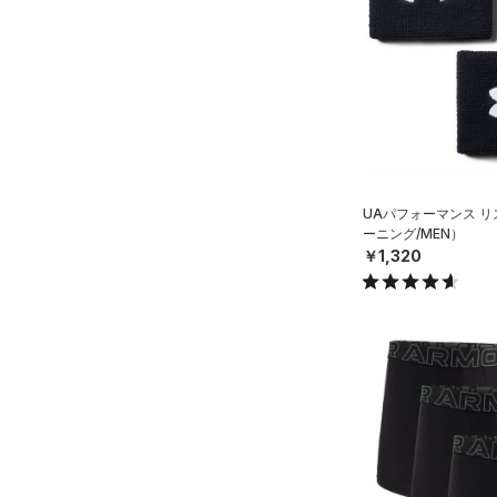
COLDGEAR INFRARED(コー
ルドギアインフラレッド)
（0）
ボール
（0）
（0）
イヤホン＆ヘッドホン
AUXETIC(オーゼティック)
（5）
ウォーターボトル
（0）
（0）
その他
Charged Cotton(チャージド
コットン)
（10）
Rival Fleece(ライバルフリー
UAパフォーマンス 
ス)
（0）
ーニング/MEN）
￥1,320
Armour Fleece(アーマーフリ
ース)
（0）