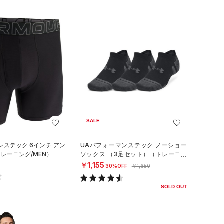
SALE
ンステック 6インチ アン
UAパフォーマンステック ノーショー
レーニング/MEN）
ソックス （3足セット）（トレーニン
グ/UNISEX）
￥1,155
30%OFF
￥1,650
SOLD OUT