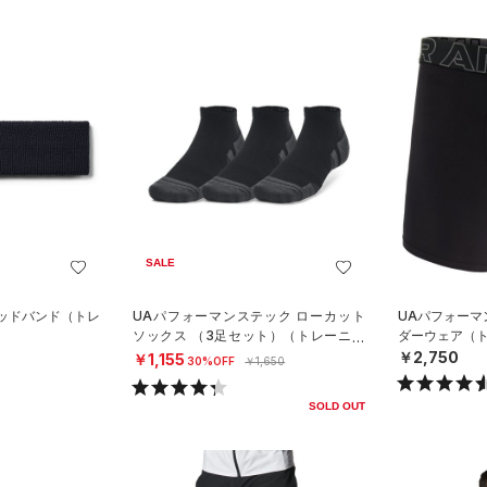
SALE
ヘッドバンド（トレ
UAパフォーマンステック ローカット
UAパフォーマ
ソックス （3足セット）（トレーニン
ダーウェア（ト
グ/UNISEX）
￥2,750
￥1,155
30%OFF
￥1,650
SOLD OUT