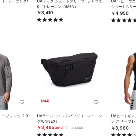
イズ（トレーニング/
UAテック ショートスリーブTシャツ2.
UAヘビーウ
0（トレーニング/MEN）
ショートスリ
グ/MEN）
￥3,410
￥4,950
SALE
ーブシャツ 2.0
UAラージ ウエストバッグ（トレーニン
UAヒートギア
）
グ/UNISEX）
ン スリーブ
グ/MEN）
￥3,465
￥3,960
30%OFF
￥4,950