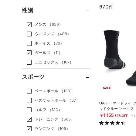
670件
通常価格
（482）
性別
セール
（188）
メンズ
（659）
ウィメンズ
（408）
ボーイズ
（76）
ガールズ
（11）
ユニセックス
（187）
スポーツ
SALE
ベースボール
（133）
バスケットボール
（67）
UAアーマードライ 
ッドクルー ソックス
ゴルフ
（130）
NISEX）
￥1,155
30%OFF
￥1
トレーニング
（565）
ランニング
（105）