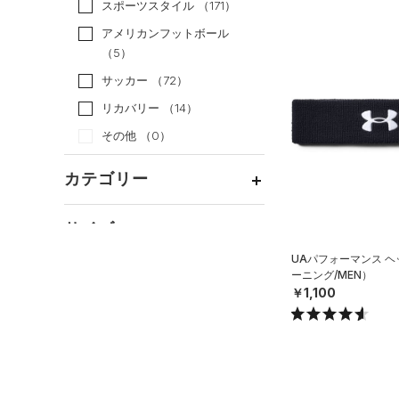
スポーツスタイル
（171）
アメリカンフットボール
（5）
サッカー
（72）
リカバリー
（14）
その他
（0）
カテゴリー
トップス
サイズ
ボトムス
すべてのトップス
UAパフォーマンス 
カテゴリーを選択してください。
アクセサリー
ーニング/MEN）
カラー
すべてのボトムス
（61）
ベースレイヤー
￥1,100
シューズ
すべてのアクセサリー
（27）
レギンス&タイツ
（107）
Tシャツ
価格
すべてのシューズ
（26）
バックパック
（70）
ショートパンツ
（40）
タンクトップ
ブラック
ホワイト
ブラウン
グリーン
（68）
スポーツシューズ
ショルダー＆トートバッグ
（29）
パンツ(ロングパンツ)
（10）
ポロシャツ
テクノロジー
（3）
（0）
スパイク
～
円
円
（5）