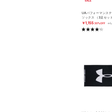
SALE
UAパフォーマンステ
ソックス （3足セッ
グ/UNISEX）
￥1,155
30%OFF
￥1