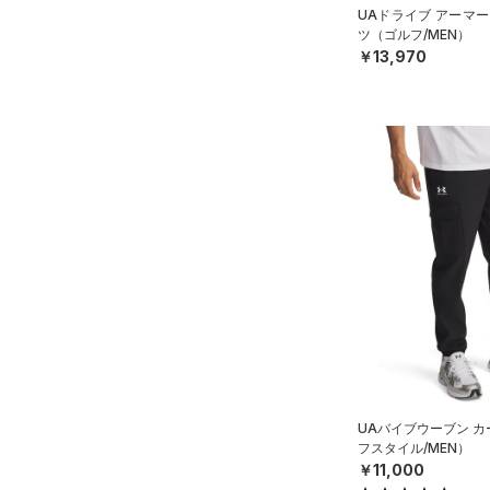
32
UAドライブ アーマー
AUXETIC(オーゼティック)
34
ツ（ゴルフ/MEN）
（0）
￥13,970
36
Charged Cotton(チャージド
38
コットン)
（0）
40
Rival Fleece(ライバルフリー
ス)
（0）
30X30
Armour Fleece(アーマーフリ
30X32
ース)
（0）
30X34
30X36
32X30
32X32
32X34
32X36
34X30
UAバイブウーブン 
フスタイル/MEN）
34X32
￥11,000