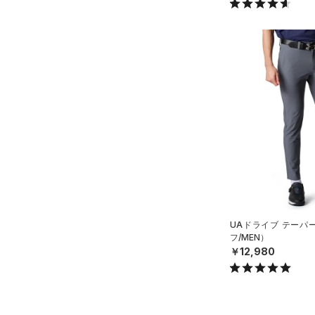
34X34
34X36
36X32
36X34
36X36
38X32
38X34
38X36
40X32
40X34
40X36
UAドライブ テーパ
フ/MEN）
￥12,980