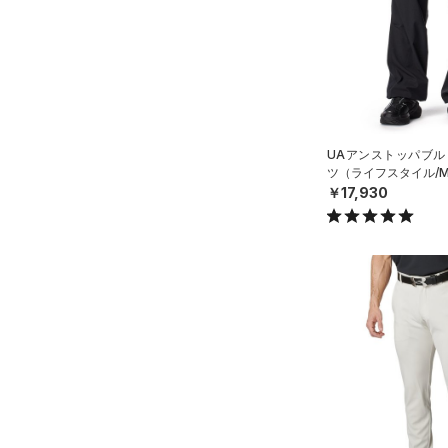
スウェット＆フリース
（3）
ロングTシャツ
（4）
アンダーウェア
（1）
パーカー&トレーナー
（0）
スカート
（12）
ジャケット
（0）
スイムウェア
（0）
ジャージ
（0）
ベスト
アクセサリー
UAアンストッパブル
ツ（ライフスタイル/M
シューズ
（1）
ダウン・コート
すべてのアクセサリー
￥17,930
（0）
スポーツブラ
すべてのシューズ
（9）
バックパック
サイズ
（0）
（7）
セットアップ
スポーツシューズ
ショルダー＆トートバッグ
（7）
YXS(120cm)
カラー
（0）
（1）
スイムウェア
スパイク
YS(130cm)
（2）
サックパック
スポーツスタイルシューズ
YM(140cm)
（30）
価格
（4）
ウェストバッグ
ブラック
ホワイト
ブラウン
グリーン
YL(150cm)
（11）
サンダル
（0）
ダッフルバッグ
テクノロジー
YXL(160cm)
（24）
キャップ＆ビーニー
～
円
円
XS
ブルー
パープル
レッド
イエロー
（7）
FLOW(フロー)
（0）
ベルト
在庫
S