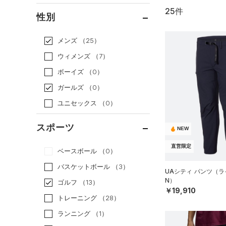
25件
通常価格
（16）
性別
セール
（9）
メンズ
（25）
ウィメンズ
（7）
ボーイズ
（0）
ガールズ
（0）
ユニセックス
（0）
スポーツ
NEW
直営限定
ベースボール
（0）
バスケットボール
（3）
UAシティ パンツ（ラ
N）
ゴルフ
（13）
￥19,910
トレーニング
（28）
ランニング
（1）