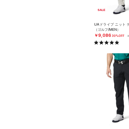
HOVR(ホバー)
（0）
（7）
グローブ・手袋
M
SALE
オレンジ
その他
在庫あり
CHARGED(チャージド)
（0）
限定
（2）
アイウェア
L
MICRO G(マイクロＧ)
（0）
UAドライブ ニット
リストバンド＆ヘッドバンド
XL
直営限定
（3）
（ゴルフ/MEN）
コレクション
（0）
TRIBASE(トライベース)
2XL
￥9,086
30%OFF
￥
公式サイト限定
（0）
（0）
（0）
スポーツマスク
3XL
プロジェクトロック
（0）
在庫残りわずか
（0）
RUSH(ラッシュ)
（0）
（5）
ソックス
4XL
ステフィン・カリー
（0）
ISO-CHILL(アイソチル)
（2）
5XL
（0）
ネックウォーマー
アジア限定
（3）
Tech(テック)
（0）
6XL
（0）
スリーブ
COLDGEAR ARMOUR(コール
0
（0）
ドギアアーマー)
タオル
（0）
2
HEATGEAR ARMOUR(ヒート
（0）
ボール
4
ギアアーマー)
（0）
（0）
イヤホン＆ヘッドホン
6
STORM(ストーム)
（8）
（0）
ウォーターボトル
8
COLDGEAR INFRARED(コー
（11）
その他
ルドギアインフラレッド)
30
（0）