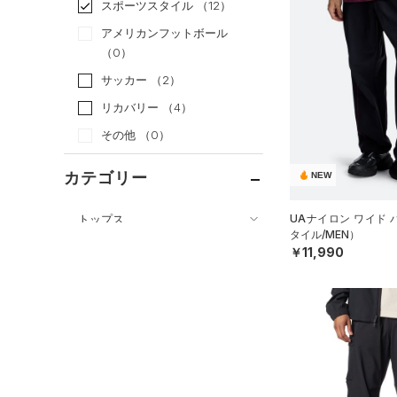
スポーツスタイル
（12）
アメリカンフットボール
（0）
サッカー
（2）
リカバリー
（4）
その他
（0）
カテゴリー
NEW
トップス
UAナイロン ワイド
タイル/MEN）
ボトムス
すべてのトップス
￥11,990
すべてのボトムス
（17）
ベースレイヤー
（0）
レギンス&タイツ
（34）
Tシャツ
（28）
ショートパンツ
（3）
タンクトップ
（25）
パンツ(ロングパンツ)
（41）
ポロシャツ
（5）