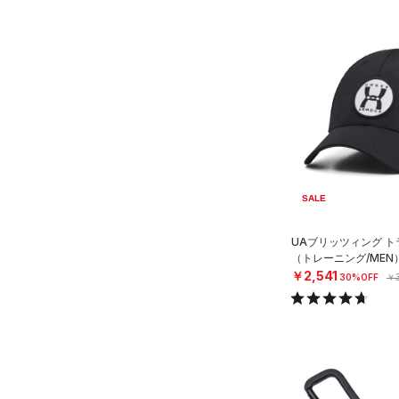
ショルダー＆トートバッグ
（41）
パンツ(ロングパンツ)
（51）
ポロシャツ
（9）
（5）
スウェット＆フリース
（15）
ロングTシャツ
（10）
サックパック
（33）
アンダーウェア
（8）
パーカー&トレーナー
（6）
ウェストバッグ
（0）
スカート
（23）
ジャケット
（15）
ダッフルバッグ
（5）
スイムウェア
（13）
ジャージ
（20）
キャップ＆ビーニー
（1）
ベスト
（7）
ベルト
（1）
SALE
ダウン・コート
（9）
グローブ・手袋
（2）
スポーツブラ
（10）
アイウェア
UAブリッツィング 
（トレーニング/MEN
（0）
セットアップ
リストバンド＆ヘッドバンド
￥2,541
30%OFF
￥3
（5）
（0）
スイムウェア
（0）
スポーツマスク
（31）
ソックス
（0）
ネックウォーマー