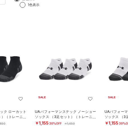
1色表示
SALE
SALE
ック ローカット
UAパフォーマンステック ノーショー
UAパフォー
ト）（トレーニン
ソックス （3足セット）（トレーニン
ソックス （
グ/UNISEX）
グ/UNISEX）
￥1,155
￥1,155
,650
30%OFF
￥1,650
30%O