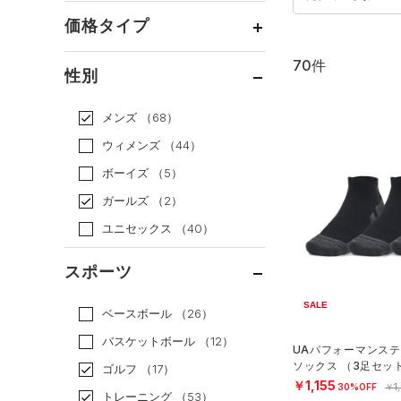
価格タイプ
70件
通常価格
（55）
性別
セール
（15）
メンズ
（68）
ウィメンズ
（44）
ボーイズ
（5）
ガールズ
（2）
ユニセックス
（40）
スポーツ
SALE
ベースボール
（26）
バスケットボール
（12）
UAパフォーマンステ
ソックス （3足セッ
ゴルフ
（17）
グ/UNISEX）
￥1,155
30%OFF
￥1
トレーニング
（53）