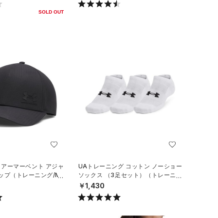
SOLD OUT
 アーマーベント アジャ
UAトレーニング コットン ノーショー
ップ（トレーニング/ME
ソックス （3足セット）（トレーニン
グ/UNISEX）
￥1,430