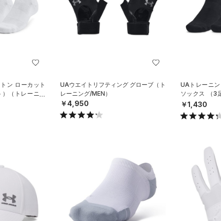
ットン ローカット
UAウエイトリフティング グローブ（ト
UAトレーニン
ト）（トレーニン
レーニング/MEN）
ソックス （
グ/UNISEX）
￥4,950
￥1,430