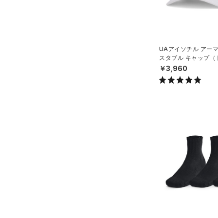
ルドギアインフラレッド)
XS(21cm)
（1）
XL(26cm)
AUXETIC(オーゼティック)
SMMD
（0）
UAアイソチル アー
MDLG
スタブル キャップ（
Charged Cotton(チャージド
N）
LGXL
￥3,960
コットン)
（0）
Rival Fleece(ライバルフリー
ス)
（0）
Armour Fleece(アーマーフリ
ース)
（0）