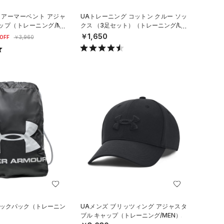
 アーマーベント アジャ
UAトレーニング コットン クルー ソッ
ップ（トレーニング/ME
クス （3足セット）（トレーニング/UN
ISEX）
￥1,650
OFF
￥3,960
サックパック（トレーニン
UAメンズ ブリッツィング アジャスタ
ブル キャップ（トレーニング/MEN）