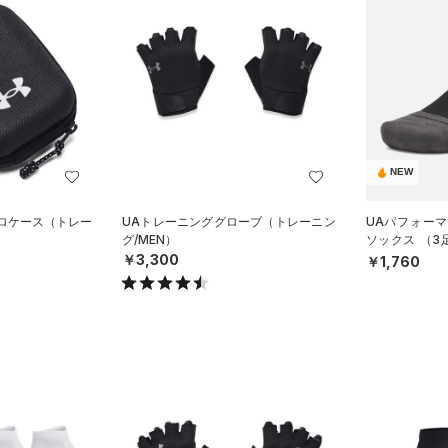
NEW
クロケース（トレー
UAトレーニンググローブ（トレーニン
UAパフォー
グ/MEN）
ソックス （
グ/UNISEX）
￥3,300
￥1,760