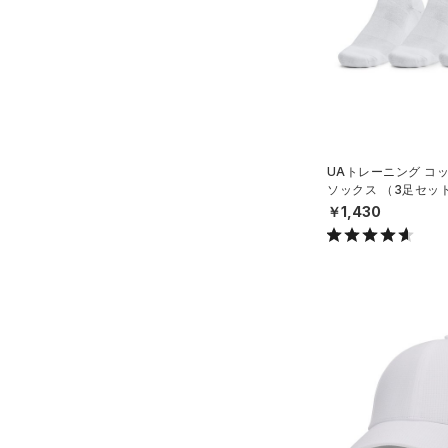
～
円
円
YS(130cm)
ブルー
パープル
レッド
イエロー
FLOW(フロー)
（0）
在庫
YM(140cm)
HOVR(ホバー)
（0）
YSM/YMD
オレンジ
その他
在庫あり
CHARGED(チャージド)
（0）
限定
YL(150cm)
MICRO G(マイクロＧ)
（0）
YXL(160cm)
直営限定
（2）
コレクション
TRIBASE(トライベース)
XS
UAトレーニング コ
公式サイト限定
（0）
（0）
ソックス （3足セッ
S
プロジェクトロック
（0）
グ/UNISEX）
在庫残りわずか
（4）
￥1,430
RUSH(ラッシュ)
（0）
M
ステフィン・カリー
（0）
ISO-CHILL(アイソチル)
（1）
L
アジア限定
（0）
Tech(テック)
（0）
XL
COLDGEAR ARMOUR(コール
ONESIZE
ドギアアーマー)
（0）
S(22cm)
HEATGEAR ARMOUR(ヒート
M(23cm)
ギアアーマー)
（0）
ML(24cm)
STORM(ストーム)
（0）
L(25cm)
COLDGEAR INFRARED(コー