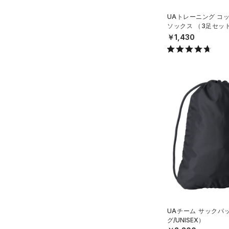
UAトレーニング コ
ソックス （3足セッ
グ/UNISEX）
￥1,430
UAチーム サックパ
グ/UNISEX）