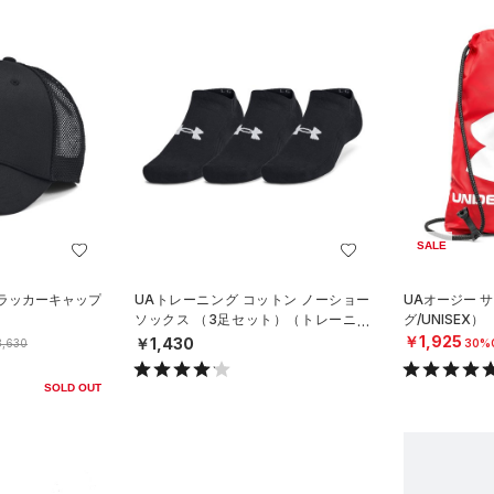
SALE
トラッカーキャップ
UAトレーニング コットン ノーショー
UAオージー 
）
ソックス （3足セット）（トレーニン
グ/UNISEX）
グ/UNISEX）
￥1,925
￥1,430
,630
30%
SOLD OUT