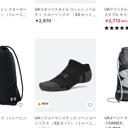
ットン クオーター
UAスポーツスタイル コットン ノベル
UAアイソチル
ト）（トレーニン
ティ クルーソックス （3足セット）
スタブル キャ
（トレーニング/UNISEX）
N）
￥2,970
￥2,772
30%
NEW
ック（トレーニン
UAパフォーマンステック ノーショー
UAオージー 
ソックス （3足セット）（トレーニン
グ/UNISEX）