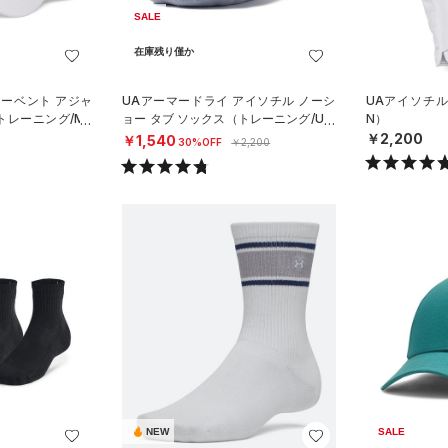
SALE
在庫残り僅か
マーベント アジャ
UAアーマードライ アイソチル ノーシ
UAアイソチル
トレーニング/ME
ョー タブ ソックス（トレーニング/UNI
N）
SEX）
￥2,200
￥1,540
30%OFF
￥2,200
NEW
SALE