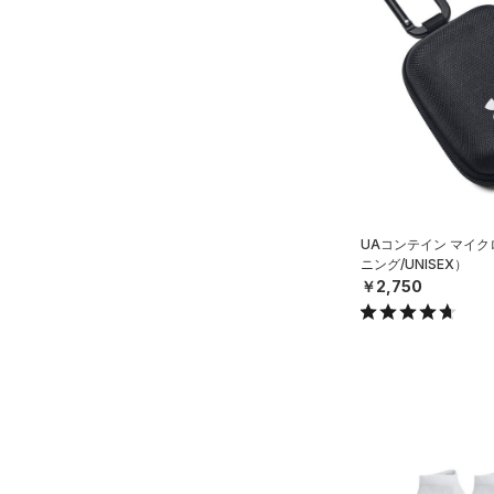
（2）
スリーブ
（6）
タオル
（0）
ボール
（0）
イヤホン＆ヘッドホン
（5）
ウォーターボトル
（11）
その他
UAコンテイン マイ
シューズ
ニング/UNISEX）
￥2,750
すべてのシューズ
サイズ
（12）
スポーツシューズ
S(22cm)
カラー
（0）
スパイク
M(23cm)
スポーツスタイルシューズ
ML(24cm)
（0）
価格
ブラック
ホワイト
ブラウン
グリーン
L(25cm)
（3）
サンダル
テクノロジー
XL(26cm)