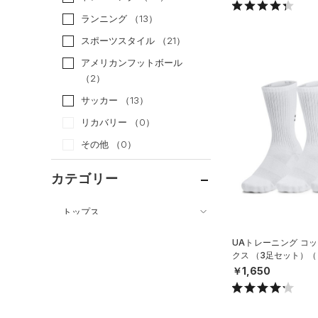
ランニング
（13）
スポーツスタイル
（21）
アメリカンフットボール
（2）
サッカー
（13）
リカバリー
（0）
その他
（0）
カテゴリー
トップス
ボトムス
すべてのトップス
UAトレーニング コッ
アクセサリー
クス （3足セット）（
すべてのボトムス
（78）
ベースレイヤー
ISEX）
￥1,650
すべてのアクセサリー
（25）
レギンス&タイツ
（97）
Tシャツ
（26）
バックパック
（76）
ショートパンツ
（33）
タンクトップ