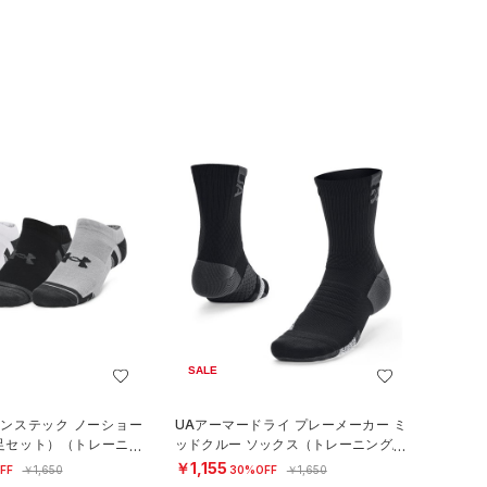
SALE
マンステック ノーショー
UAアーマードライ プレーメーカー ミ
3足セット）（トレーニン
ッドクルー ソックス（トレーニング/U
NISEX）
￥1,155
FF
￥1,650
30%OFF
￥1,650