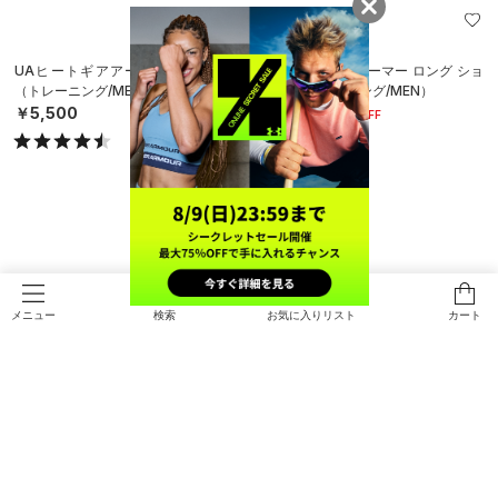
在庫残り僅か
UAヒートギアアーマー レギンス
UAヒートギアアーマー ロング ショ
（トレーニング/MEN）
ーツ（トレーニング/MEN）
￥5,500
￥3,080
30%OFF
￥4,400
検索
お気に入りリスト
カート
メニュー
SALE
SALE