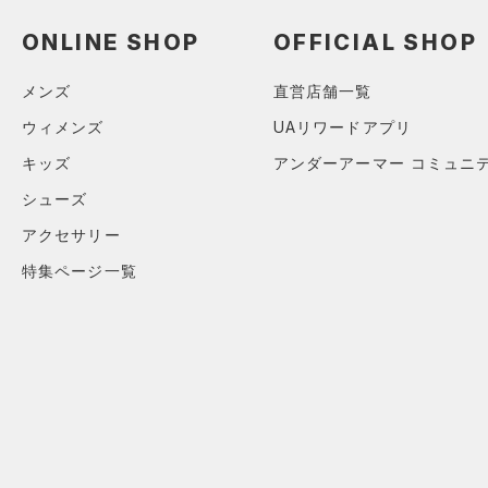
（0）
ロングTシャツ
ONLINE SHOP
OFFICIAL SHOP
（0）
パーカー&トレーナー
（0）
ジャケット
メンズ
直営店舗一覧
（0）
ジャージ
ウィメンズ
UAリワードアプリ
（0）
ベスト
キッズ
アンダーアーマー コミュニ
（0）
ダウン・コート
シューズ
（0）
スポーツブラ
アクセサリー
（0）
セットアップ
特集ページ一覧
（0）
スイムウェア
ボトムス
アクセサリー
すべてのボトムス
シューズ
すべてのアクセサリー
（0）
レギンス&タイツ
すべてのシューズ
（0）
バックパック
（5）
ショートパンツ
サイズ
（0）
スポーツシューズ