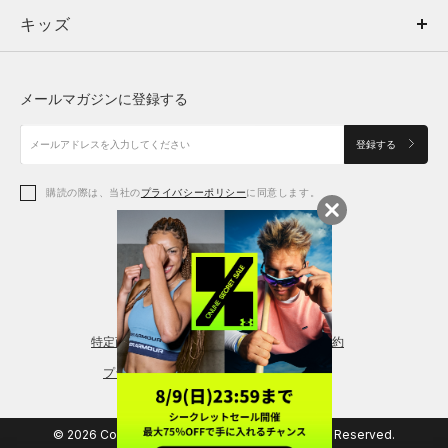
キッズ
トップス
ボトムス
キッズ
トップス
ボトムス
シューズ
シューズ
メールマガジンに登録する
ボトムス
シューズ
アクセサリー
アクセサリー
登録する
シューズ
アクセサリー
購読の際は、当社の
プライバシーポリシー
に同意します。
アクセサリー
スポーツブラ
レギンス＆タイツ
特定商取引法に基づく通販の表記
会員規約
プライバシーポリシー
© 2026 Copyright DOME Corporation. All Rights Reserved.