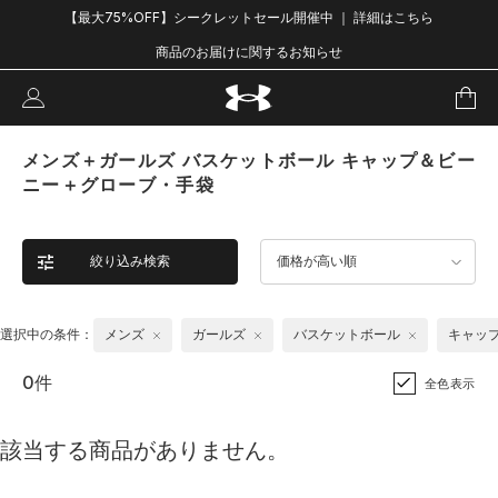
【最大75%OFF】シークレットセール開催中 ｜ 詳細はこちら
商品のお届けに関するお知らせ
メンズ＋ガールズ バスケットボール キャップ＆ビー
ニー＋グローブ・手袋
絞り込み検索
価格が高い順
選択中の条件：
メンズ
ガールズ
バスケットボール
キャッ
0件
全色表示
該当する商品がありません。