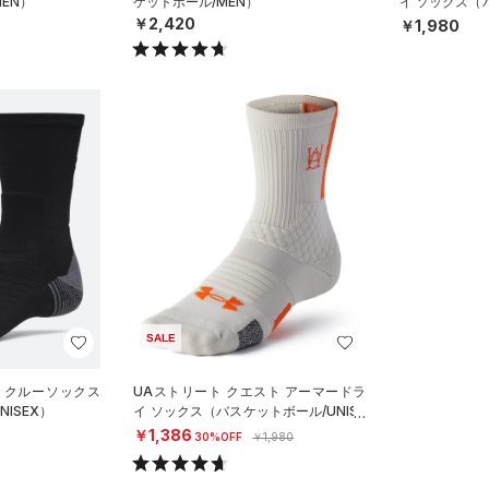
EN）
ケットボール/MEN）
イ ソックス（バ
X）
￥2,420
￥1,980
SALE
 クルーソックス
UAストリート クエスト アーマードラ
ISEX）
イ ソックス（バスケットボール/UNISE
X）
￥1,386
30%OFF
￥1,980