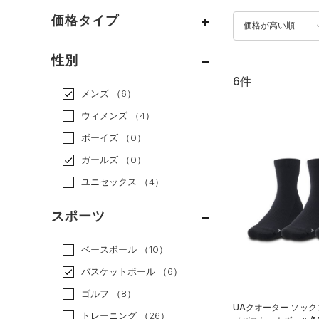
価格タイプ
価格が高い順
通常価格
（5）
性別
セール
（1）
6件
メンズ
（6）
ウィメンズ
（4）
ボーイズ
（0）
ガールズ
（0）
ユニセックス
（4）
スポーツ
ベースボール
（10）
バスケットボール
（6）
ゴルフ
（8）
UAクオーター ソック
トレーニング
（26）