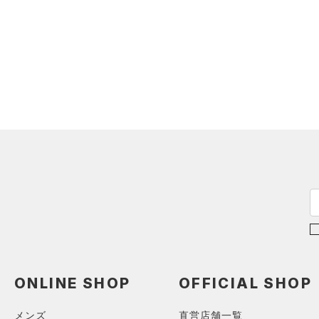
ショルダー＆トートバッグ
（2）
パンツ(ロングパンツ)
（0）
ポロシャツ
（0）
（0）
スウェット＆フリース
（0）
ロングTシャツ
（1）
サックパック
（0）
アンダーウェア
（1）
パーカー&トレーナー
（0）
ウェストバッグ
（0）
スカート
（0）
ジャケット
（0）
ダッフルバッグ
（0）
スイムウェア
（1）
ジャージ
（0）
キャップ＆ビーニー
（0）
ベスト
（0）
ベルト
（0）
ダウン・コート
（0）
グローブ・手袋
（0）
スポーツブラ
（0）
アイウェア
（0）
セットアップ
リストバンド＆ヘッドバンド
（0）
（0）
スイムウェア
（0）
スポーツマスク
（6）
ソックス
ONLINE SHOP
OFFICIAL SHOP
（0）
ネックウォーマー
メンズ
直営店舗一覧