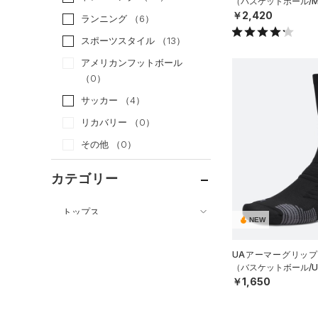
（バスケットボール/M
￥2,420
ランニング
（6）
スポーツスタイル
（13）
アメリカンフットボール
（0）
サッカー
（4）
リカバリー
（0）
その他
（0）
カテゴリー
トップス
NEW
ボトムス
すべてのトップス
アクセサリー
UAアーマーグリップ
すべてのボトムス
（1）
ベースレイヤー
（バスケットボール/UN
すべてのアクセサリー
（2）
￥1,650
レギンス&タイツ
（11）
Tシャツ
（1）
バックパック
（7）
ショートパンツ
（2）
タンクトップ