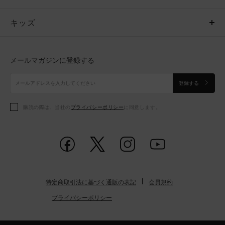
キッズ
トップス
ボトムス
キッズ
トップス
ボトムス
シューズ
シューズ
メールマガジンに登録する
ボトムス
シューズ
アクセサリー
アクセサリー
登録する
シューズ
アクセサリー
購読の際は、当社の
プライバシーポリシー
に同意します。
アクセサリー
スポーツブラ
レギンス＆タイツ
特定商取引法に基づく通販の表記
会員規約
プライバシーポリシー