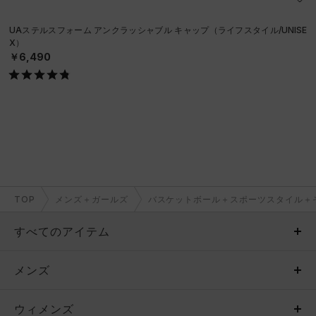
UAステルスフォーム アンクラッシャブル キャップ（ライフスタイル/UNISE
X）
￥6,490
TOP
メンズ＋ガールズ
バスケットボール＋スポーツスタイル＋
すべてのアイテム
メンズ
メンズ
ウィメンズ
トップス
ウィメンズ