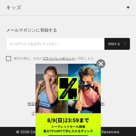
キッズ
トップス
ボトムス
キッズ
トップス
ボトムス
シューズ
シューズ
メールマガジンに登録する
ボトムス
シューズ
アクセサリー
アクセサリー
登録する
シューズ
アクセサリー
購読の際は、当社の
プライバシーポリシー
に同意します。
アクセサリー
スポーツブラ
レギンス＆タイツ
特定商取引法に基づく通販の表記
会員規約
プライバシーポリシー
© 2026 Copyright DOME Corporation. All Rights Reserved.