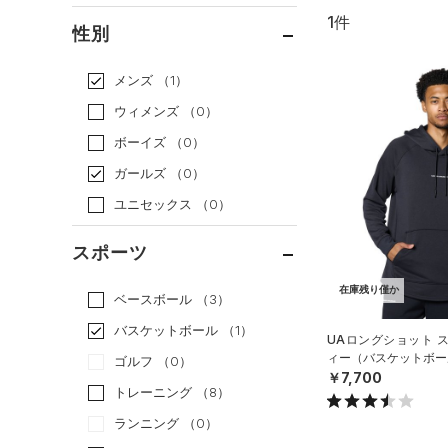
1件
通常価格
（1）
性別
セール
（0）
メンズ
（1）
ウィメンズ
（0）
ボーイズ
（0）
ガールズ
（0）
ユニセックス
（0）
スポーツ
在庫残り僅か
ベースボール
（3）
バスケットボール
（1）
UAロングショット 
ィー（バスケットボール
ゴルフ
（0）
￥7,700
トレーニング
（8）
ランニング
（0）