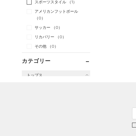
スポーツスタイル
（1）
アメリカンフットボール
（0）
サッカー
（0）
リカバリー
（0）
その他
（0）
カテゴリー
トップス
すべてのトップス
（2）
ベースレイヤー
（22）
Tシャツ
（4）
タンクトップ
（0）
ポロシャツ