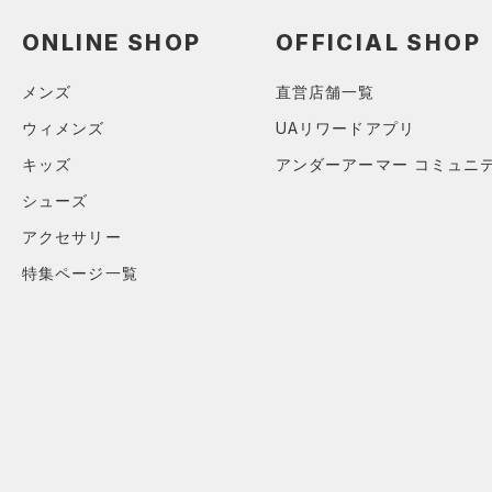
（2）
ロングTシャツ
ONLINE SHOP
OFFICIAL SHOP
（1）
パーカー&トレーナー
（0）
ジャケット
メンズ
直営店舗一覧
（3）
ジャージ
ウィメンズ
UAリワードアプリ
（0）
ベスト
キッズ
アンダーアーマー コミュニ
（0）
ダウン・コート
シューズ
（0）
スポーツブラ
アクセサリー
（0）
セットアップ
特集ページ一覧
（0）
スイムウェア
ボトムス
アクセサリー
すべてのボトムス
シューズ
すべてのアクセサリー
（3）
レギンス&タイツ
すべてのシューズ
（1）
バックパック
（15）
ショートパンツ
サイズ
（7）
スポーツシューズ
ショルダー＆トートバッグ