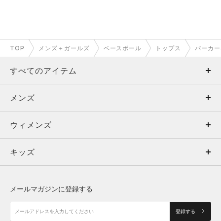
TOP
メンズ＋ガールズ
ベースボール
トップス
パーカー
すべてのアイテム
メンズ
メンズ
ウィメンズ
トップス
ウィメンズ
キッズ
トップス
ボトムス
キッズ
トップス
ボトムス
シューズ
シューズ
メールマガジンに登録する
ボトムス
シューズ
アクセサリー
アクセサリー
登録する