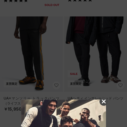
SOLD OUT
SALE
直営限定
直営限定
UA×マンソリー トラックパンツ
UAシティ インサレーテッド パンツ
（ライフスタイル/MEN）
（ライフスタイル/MEN）
￥15,950
￥14,630
30%OFF
￥20,900