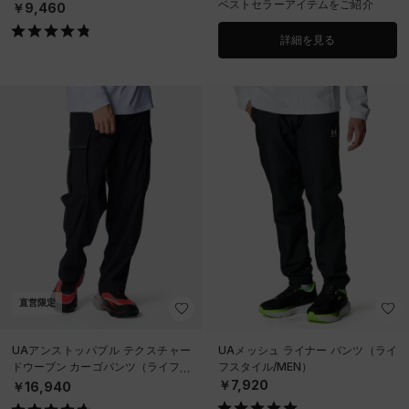
ベストセラーアイテムをご紹介
￥9,460
詳細を見る
直営限定
UAアンストッパブル テクスチャー
UAメッシュ ライナー パンツ（ライ
ドウーブン カーゴパンツ（ライフス
フスタイル/MEN）
タイル/MEN）
￥7,920
￥16,940