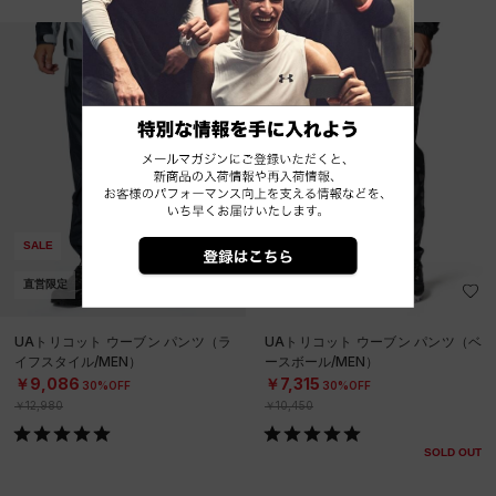
SALE
SALE
直営限定
在庫残り僅か
UAトリコット ウーブン パンツ（ラ
UAトリコット ウーブン パンツ（ベ
イフスタイル/MEN）
ースボール/MEN）
￥9,086
￥7,315
30%OFF
30%OFF
￥12,980
￥10,450
SOLD OUT