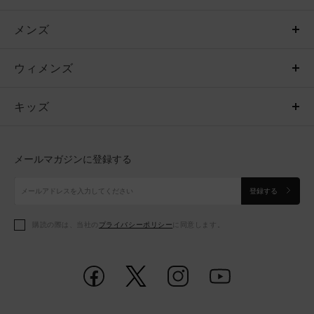
メンズ
メンズ
ウィメンズ
トップス
ウィメンズ
キッズ
トップス
ボトムス
キッズ
トップス
ボトムス
シューズ
シューズ
メールマガジンに登録する
ボトムス
シューズ
アクセサリー
アクセサリー
登録する
シューズ
アクセサリー
購読の際は、当社の
プライバシーポリシー
に同意します。
アクセサリー
スポーツブラ
レギンス＆タイツ