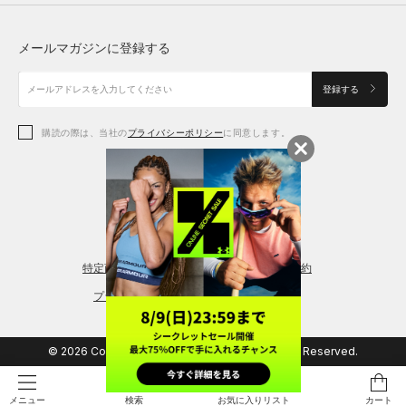
トップス
ボトムス
シューズ
シューズ
メールマガジンに登録する
ボトムス
シューズ
アクセサリー
アクセサリー
登録する
シューズ
アクセサリー
購読の際は、当社の
プライバシーポリシー
に同意します。
アクセサリー
スポーツブラ
レギンス＆タイツ
特定商取引法に基づく通販の表記
会員規約
プライバシーポリシー
© 2026 Copyright DOME Corporation. All Rights Reserved.
検索
お気に入りリスト
カート
メニュー