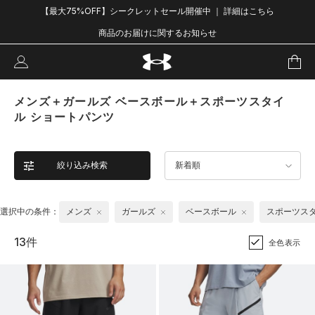
【最大75%OFF】シークレットセール開催中 ｜ 詳細はこちら
商品のお届けに関するお知らせ
メンズ＋ガールズ ベースボール＋スポーツスタイ
ル ショートパンツ
絞り込み検索
新着順
選択中の条件：
メンズ
ガールズ
ベースボール
スポーツス
13件
全色表示