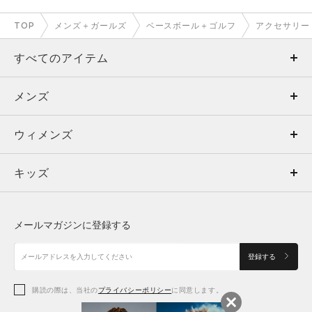
TOP
メンズ＋ガールズ
ベースボール＋ゴルフ
アクセサリー
すべてのアイテム
メンズ
メンズ
ウィメンズ
トップス
ウィメンズ
キッズ
トップス
ボトムス
キッズ
トップス
ボトムス
シューズ
シューズ
メールマガジンに登録する
ボトムス
シューズ
アクセサリー
アクセサリー
登録する
シューズ
アクセサリー
購読の際は、当社の
プライバシーポリシー
に同意します。