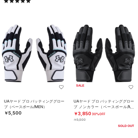
SALE
UAヤード プロ バッティンググロー
UAヤード プロ バッティンググロー
ブ（ベースボール/MEN）
ブ ノンカラー（ベースボール/ME
N）
￥5,500
￥3,850
30%OFF
￥5,500
SOLD OUT