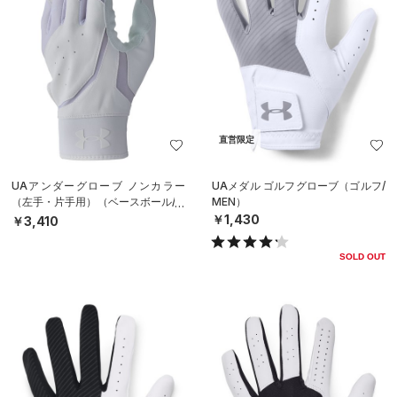
直営限定
UAアンダーグローブ ノンカラー
UAメダル ゴルフグローブ（ゴルフ/
（左手・片手用）（ベースボール/M
MEN）
EN）
￥1,430
￥3,410
SOLD OUT