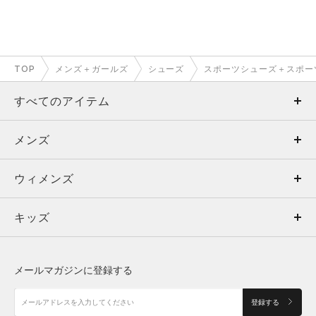
TOP
メンズ＋ガールズ
シューズ
スポーツシューズ＋スポー
すべてのアイテム
メンズ
メンズ
ウィメンズ
トップス
ウィメンズ
キッズ
トップス
ボトムス
キッズ
トップス
ボトムス
シューズ
シューズ
メールマガジンに登録する
ボトムス
シューズ
アクセサリー
アクセサリー
登録する