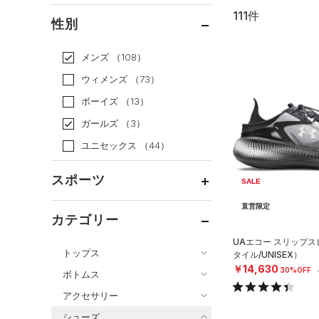
111件
通常価格
（81）
性別
セール
（30）
メンズ
（108）
ウィメンズ
（73）
ボーイズ
（13）
ガールズ
（3）
ユニセックス
（44）
スポーツ
SALE
直営限定
ベースボール
（0）
カテゴリー
バスケットボール
（7）
UAエコー スリップ
トップス
タイル/UNISEX）
ゴルフ
（5）
￥14,630
30%OFF
ボトムス
トレーニング
すべてのトップス
（7）
アクセサリー
すべてのボトムス
ランニング
（61）
（128）
ベースレイヤー
シューズ