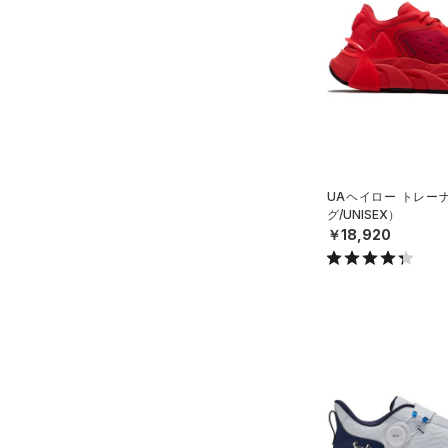
ソックス
FLOW(フロー)
（3）
在庫
19.5
（1）
ネックウォーマー
HOVR(ホバー)
（52）
20.0
オレンジ
その他
（8）
在庫あり
スリーブ
CHARGED(チャージド)
限定
20.5
（30）
（12）
タオル
21.0
直営限定
（26）
MICRO G(マイクロＧ)
（0）
コレクション
（0）
ボール
21.5
公式サイト限定
（0）
TRIBASE(トライベース)
（1）
（0）
イヤホン＆ヘッドホン
22.0
プロジェクトロック
（0）
在庫残りわずか
（1）
RUSH(ラッシュ)
（0）
UAヘイロー トレー
（5）
22.5
ウォーターボトル
ステフィン・カリー
（3）
グ/UNISEX）
ISO-CHILL(アイソチル)
（0）
23.0
￥18,920
（11）
その他
アジア限定
（0）
Tech(テック)
（0）
23.5
COLDGEAR ARMOUR(コール
24.0
ドギアアーマー)
（0）
24.5
HEATGEAR ARMOUR(ヒート
25.0
ギアアーマー)
（0）
25.5
STORM(ストーム)
（0）
26.0
COLDGEAR INFRARED(コー
ルドギアインフラレッド)
26.5