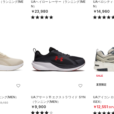
（ランニング/ME
UAヘイロー レーサー（ランニング/ME
UAベロシティ
N）
N）
￥23,980
￥14,960
SALE
直営限定
ング/MEN）
UAアサート11 エクストラワイド SYN
UAアイコン 
（ランニング/MEN）
ISEX）
9,460
￥9,900
￥12,551
30%