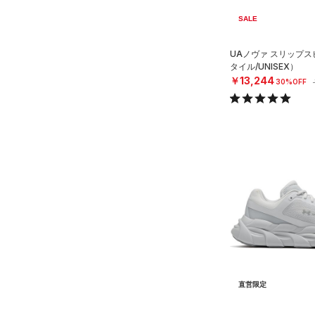
SALE
UAノヴァ スリップ
タイル/UNISEX）
￥13,244
30%OFF
直営限定