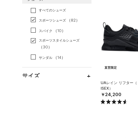
すべてのアクセサリー
（34）
スポーツスタイル
（31）
レギンス&タイツ
（203）
Tシャツ
すべてのシューズ
（39）
アメリカンフットボール
バックパック
（134）
ショートパンツ
（48）
タンクトップ
（0）
（82）
スポーツシューズ
ショルダー＆トートバッグ
（63）
パンツ(ロングパンツ)
（51）
ポロシャツ
（10）
サッカー
（0）
（10）
スパイク
（10）
スウェット＆フリース
（25）
ロングTシャツ
リカバリー
（0）
（13）
サックパック
スポーツスタイルシューズ
（37）
アンダーウェア
（13）
パーカー&トレーナー
その他
（30）
（0）
（10）
ウェストバッグ
（0）
スカート
（39）
ジャケット
（14）
サンダル
（15）
ダッフルバッグ
（5）
スイムウェア
（22）
ジャージ
直営限定
（41）
キャップ＆ビーニー
サイズ
（4）
ベスト
（7）
ベルト
UAレイン リフター（
（2）
ダウン・コート
ISEX）
16.5
（36）
グローブ・手袋
カラー
￥24,200
（2）
スポーツブラ
17.0
（12）
アイウェア
（0）
セットアップ
17.5
価格
リストバンド＆ヘッドバンド
ブラック
ホワイト
ブラウン
グリーン
（9）
18.0
（1）
スイムウェア
テクノロジー
18.5
（0）
スポーツマスク
～
円
円
19.0
ブルー
パープル
レッド
イエロー
（67）