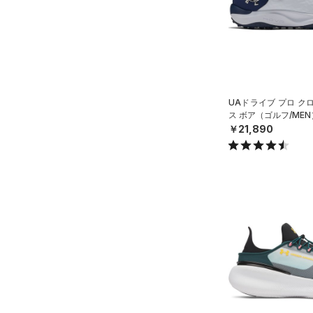
（0）
27.0
AUXETIC(オーゼティック)
27.5
（0）
28.0
Charged Cotton(チャージド
28.5
コットン)
（0）
29.0
UAドライブ プロ ク
Rival Fleece(ライバルフリー
ス ボア（ゴルフ/MEN
ス)
（0）
29.5
￥21,890
Armour Fleece(アーマーフリ
30.0
ース)
（0）
30.5
31.0
31.5
32.0
33.0
34.0
35.0