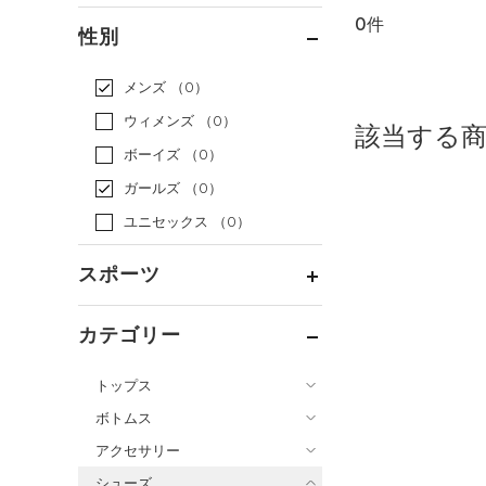
0件
通常価格
（0）
性別
セール
（0）
メンズ
（0）
ウィメンズ
（0）
該当する
ボーイズ
（0）
ガールズ
（0）
ユニセックス
（0）
スポーツ
ベースボール
（0）
カテゴリー
バスケットボール
（0）
トップス
ゴルフ
（0）
ボトムス
トレーニング
すべてのトップス
（0）
アクセサリー
すべてのボトムス
ランニング
（0）
（3）
ベースレイヤー
シューズ