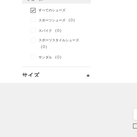
すべてのアクセサリー
（0）
スポーツスタイル
（0）
レギンス&タイツ
（0）
Tシャツ
すべてのシューズ
（0）
アメリカンフットボール
バックパック
（0）
ショートパンツ
（0）
タンクトップ
（0）
（0）
スポーツシューズ
ショルダー＆トートバッグ
（1）
パンツ(ロングパンツ)
（0）
ポロシャツ
（0）
サッカー
（0）
（0）
スパイク
（0）
スウェット＆フリース
（0）
ロングTシャツ
リカバリー
（0）
（0）
サックパック
スポーツスタイルシューズ
（0）
アンダーウェア
（7）
パーカー&トレーナー
その他
（0）
（0）
（0）
ウェストバッグ
（0）
スカート
（0）
ジャケット
（0）
サンダル
（0）
ダッフルバッグ
（0）
スイムウェア
（1）
ジャージ
（0）
キャップ＆ビーニー
サイズ
（0）
ベスト
（0）
ベルト
（0）
ダウン・コート
16.5
（1）
グローブ・手袋
カラー
（0）
スポーツブラ
17.0
（0）
アイウェア
（0）
セットアップ
17.5
リストバンド＆ヘッドバンド
ブラック
ホワイト
ブラウン
グリーン
（0）
18.0
（0）
スイムウェア
18.5
（0）
スポーツマスク
19.0
ブルー
パープル
レッド
イエロー
（0）