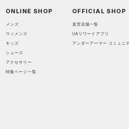
ソックス
19.5
（0）
ネックウォーマー
ONLINE SHOP
OFFICIAL SHOP
20.0
オレンジ
その他
（0）
スリーブ
メンズ
直営店舗一覧
20.5
（0）
タオル
21.0
ウィメンズ
UAリワードアプリ
価格
（0）
ボール
21.5
キッズ
アンダーアーマー コミュニ
（0）
イヤホン＆ヘッドホン
22.0
テクノロジー
シューズ
～
円
円
（0）
22.5
ウォーターボトル
アクセサリー
FLOW(フロー)
（0）
在庫
23.0
（0）
その他
特集ページ一覧
HOVR(ホバー)
（0）
23.5
在庫あり
CHARGED(チャージド)
（0）
24.0
MICRO G(マイクロＧ)
（0）
24.5
限定
TRIBASE(トライベース)
25.0
（0）
直営限定
（0）
コレクション
25.5
RUSH(ラッシュ)
（0）
公式サイト限定
（0）
26.0
プロジェクトロック
（0）
ISO-CHILL(アイソチル)
（0）
在庫残りわずか
（0）
26.5