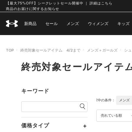
【最大75%OFF】シークレットセール開催中 ｜ 詳細はこちら
商品のお届けに関するお知らせ
新商品
セール
メンズ
ウィメンズ
キッズ
TOP
終売対象セールアイテム 4/2まで
メンズ＋ガールズ
シュ
終売対象セールアイテム
キーワード
選択中の条件：
メンズ
売れている順
価格タイプ