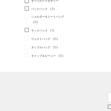
すべてのアクセサリー
（0）
スポーツスタイル
（0）
レギンス&タイツ
（14）
Tシャツ
（3）
アメリカンフットボール
バックパック
（6）
ショートパンツ
（2）
タンクトップ
（0）
ショルダー＆トートバッグ
（0）
パンツ(ロングパンツ)
（4）
ポロシャツ
（0）
サッカー
（0）
（0）
スウェット＆フリース
（1）
ロングTシャツ
リカバリー
（0）
（1）
サックパック
（1）
アンダーウェア
（0）
パーカー&トレーナー
その他
（0）
（0）
ウェストバッグ
（0）
スカート
（1）
ジャケット
（0）
ダッフルバッグ
（0）
スイムウェア
（1）
ジャージ
（0）
キャップ＆ビーニー
（0）
ベスト
（0）
ベルト
（0）
ダウン・コート
（0）
グローブ・手袋
（1）
スポーツブラ
（0）
アイウェア
（0）
セットアップ
リストバンド＆ヘッドバンド
（0）
（0）
スイムウェア
（0）
スポーツマスク
（5）