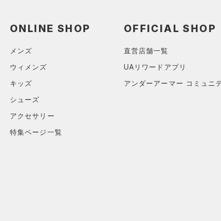
ソックス
（0）
ネックウォーマー
ONLINE SHOP
OFFICIAL SHOP
（0）
スリーブ
（5）
メンズ
直営店舗一覧
タオル
（0）
ウィメンズ
UAリワードアプリ
ボール
キッズ
アンダーアーマー コミュニ
（0）
イヤホン＆ヘッドホン
シューズ
（2）
ウォーターボトル
アクセサリー
（0）
その他
特集ページ一覧
シューズ
すべてのシューズ
サイズ
（1）
スポーツシューズ
ONESIZE
カラー
（0）
スパイク
スポーツスタイルシューズ
（0）