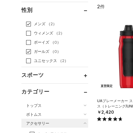
2件
通常価格
（2）
性別
セール
（0）
メンズ
（2）
ウィメンズ
（2）
ボーイズ
（0）
ガールズ
（0）
ユニセックス
（2）
スポーツ
直営限定
ベースボール
（0）
カテゴリー
バスケットボール
（0）
UAプレーメーカー ス
トップス
ス（トレーニング/UNI
ゴルフ
（0）
￥2,420
ボトムス
トレーニング
すべてのトップス
（2）
アクセサリー
すべてのボトムス
ランニング
（0）
（10）
ベースレイヤー